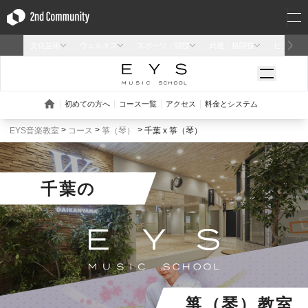
EYS音楽教室
コース
箏（琴）
千葉 x 箏（琴）
千葉
の
箏（琴）教室