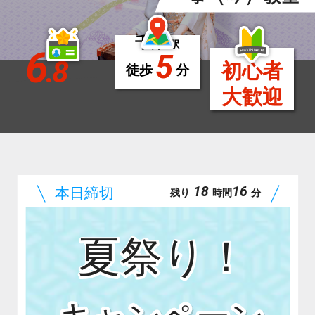
千葉
駅
6
5
.8
初心者
徒歩
分
大歓迎
18
15
残り
時間
分
夏祭り！