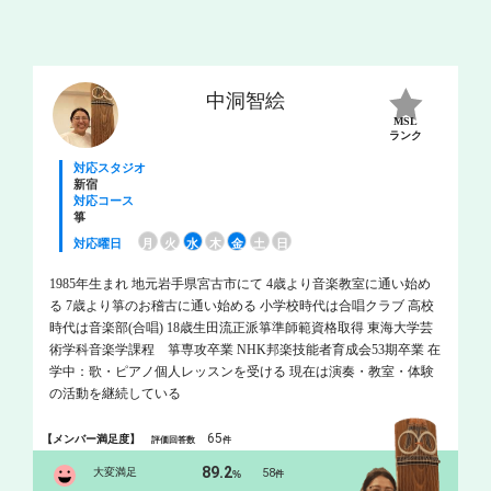
中洞智絵
MSL
ランク
対応スタジオ
新宿
対応コース
箏
対応曜日
月
火
水
木
金
土
日
1985年生まれ 地元岩手県宮古市にて 4歳より音楽教室に通い始め
る 7歳より箏のお稽古に通い始める 小学校時代は合唱クラブ 高校
時代は音楽部(合唱) 18歳生田流正派箏準師範資格取得 東海大学芸
術学科音楽学課程 箏専攻卒業 NHK邦楽技能者育成会53期卒業 在
学中：歌・ピアノ個人レッスンを受ける 現在は演奏・教室・体験
の活動を継続している
65
【メンバー満足度】
評価回答数
件
89.2
大変満足
58
%
件