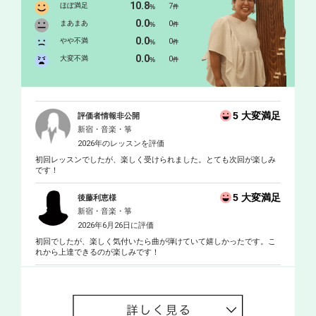
10.8
ほぼ満足
7
%
件
0.0
まあまあ
0
%
件
0.0
やや不満
0
%
件
0.0
大変不満
0
%
件
5 大変満足
評価者情報非公開
新宿・音楽・箏
2026年のレッスンを評価
初回レッスンでしたが、楽しく受けられました。とても次回が楽しみ
です！
5 大変満足
後藤利恵様
新宿・音楽・箏
2026年6月26日に評価
初回でしたが、楽しく気付いたら曲が弾けていて嬉しかったです。こ
れから上達できるのが楽しみです！