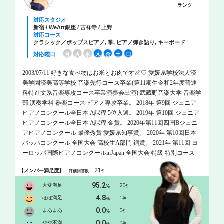
ランク
対応スタジオ
新宿 / WeArt銀座 / 吉祥寺 / 上野
対応コース
クラシック／ポップスピアノ, 箏, ピアノ弾き語り, キーボード
対応曜日
月
火
水
木
金
土
日
2003/07/11 好きな食べ物はお米とお肉です🍖♡ 愛媛県学校法人済
美学園済美高等学校 音楽先行コース卒業(第11期生令和2年度普通
科特進文系音楽専攻コース卒業演奏会出演) 武蔵野音楽大学 音楽学
部 演奏学科 器楽コース ピアノ専攻卒業。 2018年 第9回 ジュニア
ピアノコンクール全日本 A課程 5位入選。 2019年 第10回 ジュニア
ピアノコンクール全日本 A課程 金賞。 2020年第11回四国Bジュニ
アピアノコンクール 最優秀賞 愛媛県知事賞。 2020年 第10回日本
バッハコンクール 全国大会 高校生A部門 銅賞。 2021年 第11回 ヨ
ーロッパ国際ピアノコンクールinJapan 全国大会 特級 特別コース
高校生の部 銅賞 (金賞該当者なし)。 2023年度 武蔵野音楽大学 器
21
【メンバー満足度】
評価回答数
件
楽コース ピアノ専攻 選抜学生コンサート 出演。 2024年度 武蔵野
音楽大学 器楽コース ピアノ専攻 選抜学生コンサート 出演。 これ
95.2
大変満足
20
%
件
までにピアノを松前あすか、井上祐子、出角知子、松本和将、服
4.8
ほぼ満足
1
%
件
部 真紀子、ケマル・ゲキチ、ミーシャ・ダチッチ、ヴィレム・ブ
0.0
まあまあ
0
%
件
ロンズ、ヘンリ・シーグフリードソン、今川映美子、チェンバロ
0.0
を西山まりえの各氏に師事。 中学高等学校専修免許（音楽）取
やや不満
0
件