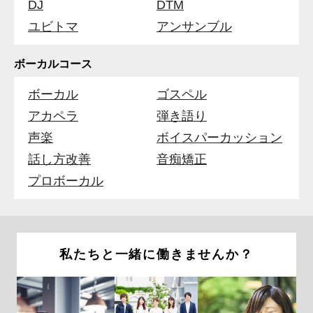
DJ
DTM
ユビトマ
アンサンブル
ボーカルコース
ボーカル
ゴスペル
アカペラ
弾き語り
声楽
ボイスパーカッション
話し方改善
音痴矯正
プロボーカル
私たちと一緒に働きませんか？