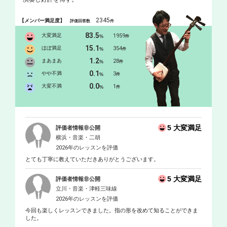
2345
【メンバー満足度】
評価回答数
件
83.5
大変満足
1959
%
件
15.1
ほぼ満足
354
%
件
1.2
まあまあ
28
%
件
0.1
やや不満
3
%
件
0.0
大変不満
1
%
件
5 大変満足
評価者情報非公開
横浜・音楽・二胡
2026年のレッスンを評価
とても丁寧に教えていただきありがとうございます。
5 大変満足
評価者情報非公開
立川・音楽・津軽三味線
2026年のレッスンを評価
今回も楽しくレッスンできました。指の形を改めて知ることができま
した。