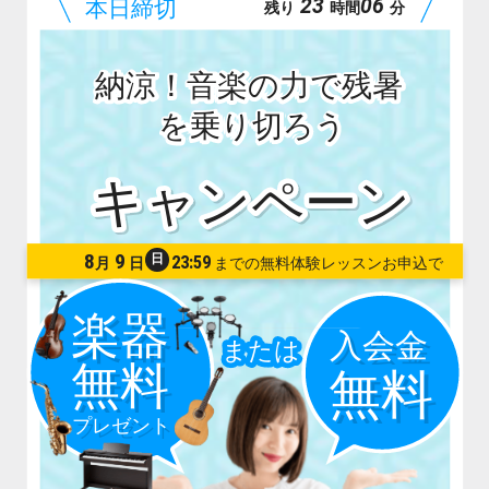
23
06
残り
時間
分
納涼！音楽の力で残暑
を乗り切ろう
8
9
日
23:59
月
日