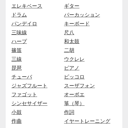
エレキベース
ギター
ドラム
パーカッション
パンデイロ
キーボード
三味線
尺八
ハープ
和太鼓
篠笛
二胡
三線
ウクレレ
琵琶
ピアノ
チューバ
ピッコロ
ジャズフルート
スーザフォン
ファゴット
オーボエ
シンセサイザー
箏（琴）
小鼓
作詞
作曲
イヤートレーニング