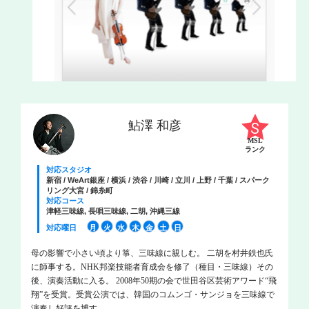
鮎澤 和彦
MSL
ランク
対応スタジオ
新宿 / WeArt銀座 / 横浜 / 渋谷 / 川崎 / 立川 / 上野 / 千葉 / スパーク
リング大宮 / 錦糸町
対応コース
津軽三味線, 長唄三味線, 二胡, 沖縄三線
対応曜日
月
火
水
木
金
土
日
母の影響で小さい頃より箏、三味線に親しむ。 二胡を村井鉄也氏
に師事する。NHK邦楽技能者育成会を修了（種目・三味線）その
後、演奏活動に入る。 2008年50期の会で世田谷区芸術アワード“飛
翔”を受賞。受賞公演では、韓国のコムンゴ・サンジョを三味線で
演奏し好評を博す。