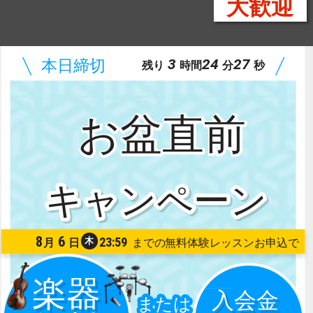
大歓迎
3
24
25
残り
時間
分
秒
お盆直前
8
6
23:59
木
月
日