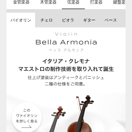
金管楽器
木管楽器
弦楽器
打楽器
鍵盤楽器
バイオリン
チェロ
ビオラ
ギター
ベース
コ