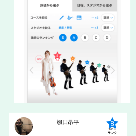
颯田昂平
MSL
ランク