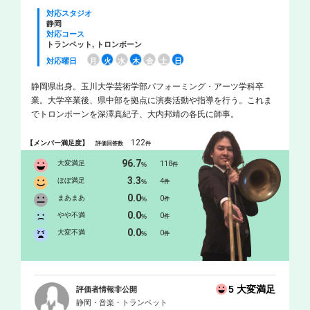
対応スタジオ
静岡
対応コース
トランペット, トロンボーン
対応曜日
月
火
水
木
金
土
日
静岡県出身。玉川大学芸術学部パフォーミング・アーツ学科卒
業。大学卒業後、県中部を拠点に演奏活動や指導を行う。これま
でトロンボーンを深澤真紀子、大内邦靖の各氏に師事。
122
【メンバー満足度】
評価回答数
件
96.7
大変満足
118
%
件
3.3
ほぼ満足
4
%
件
0.0
まあまあ
0
%
件
0.0
やや不満
0
%
件
0.0
大変不満
0
%
件
5 大変満足
評価者情報非公開
静岡・音楽・トランペット