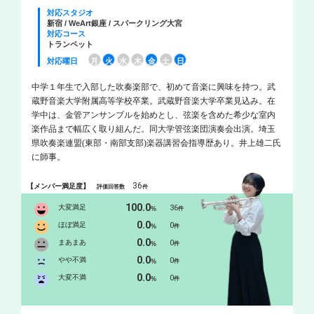
対応スタジオ
新宿 / WeArt銀座 / スパークリング大宮
対応コース
トランペット
対応曜日
月
火
水
木
金
土
日
中学１年生で入部した吹奏楽部で、初めて音楽に興味を持つ。武
蔵野音楽大学附属高等学校卒業。武蔵野音楽大学卒業見込み。在
学中は、金管アンサンブルを始めとし、弦楽を含めた希少な室内
楽作品まで幅広く取り組んだ。同大学管弦楽団演奏会出演。埼玉
県吹奏楽連盟(東部・南部支部)楽器講習会指導歴あり。井上雄二氏
に師事。
36
【メンバー満足度】
評価回答数
件
100.0
大変満足
36
%
件
0.0
ほぼ満足
0
%
件
0.0
まあまあ
0
%
件
0.0
やや不満
0
%
件
0.0
大変不満
0
%
件