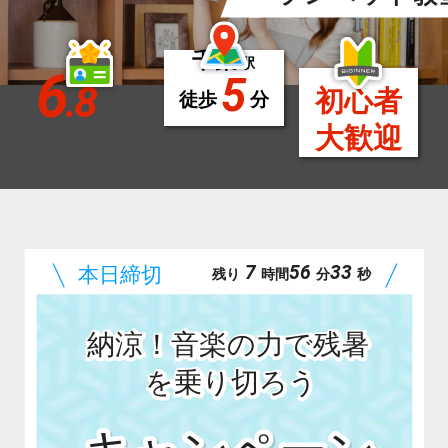
千葉
駅
6
5
.8
初心者
徒歩
分
大歓迎
7
56
31
残り
時間
分
秒
納涼！音楽の力で残暑
を乗り切ろう