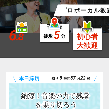
プロボーカル教
千葉
駅
6
5
.8
初心者
徒歩
分
大歓迎
5
37
20
残り
時間
分
秒
納涼！音楽の力で残暑
を乗り切ろう