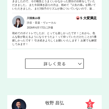
きましたので、その報告とうまくいかなかった部分の分析をしていた
だきました。 また今回弾き語りの方は、初めて〝人生の扉〟を聞いて
いただきました。 まだ3拍子のリズムが身についていないので、途中
で早くなったり安定しません。 そこでリズムを身につけるために、右
手と左手を使って、違うリズムを同時に刻む練習方法を教えていただ
5 大変満足
川畑奏み様
きました。 ギターを持たなくてもできるので、継続してやってみよう
渋谷・音楽・ヴォーカル
と思います。
2026年6月17日に評価
初めてのボイトレでしたが、とっても楽しかったです！これから、色
んな歌が歌えるようになりそうだよ！って仰っていただけたことが1番
嬉しかったです！ 引き続きよろしくお願いいたします！ お家でも練習
してみます！
牧野 昌弘
MSL