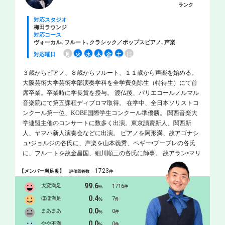
ランク
対応スタジオ
梅田ラウンジ
対応コース
ヴォーカル, フルート, クラシック／ポップスピアノ, 声楽
対応曜日
月
火
水
木
金
土
日
３歳からピアノ、８歳からフルート、１１歳から声楽を始める。
大阪芸術大学芸術学部演奏学科を全学費免除生（特待生）にて首
席卒業。卒業時に学長賞を授与。 渡仏後、パリエコールノルマル
音楽院にて第五課程ディプロマ取得。 在学中、全日本ソリストコ
ンクール第一位、KOBE国際学生コンクール準優勝。 関西音楽大
学連盟主催のコンサートに数多く出演。東京讀賣新人、関西新
人、ヤマハ新人演奏会などに出演。 ピアノを阿形満、故アゴナシ
ュ•ジョルジの各氏に、声楽を山本義秀、ペギー•ブーブレの各氏
に、フルートを故金昌国、細川順三の各氏に師事。 故アラン•マリ
オン、故パウル•マイゼン、ミヒャエル•マルティン•コフラー氏に
1723
【メンバー満足度】
評価回答数
件
指導を受ける。 大阪府認定アーティスト。
99.6
大変満足
1716
%
件
0.4
ほぼ満足
7
%
件
0.0
まあまあ
0
%
件
0.0
やや不満
0
%
件