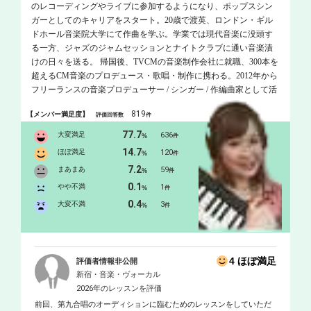
のレコーディングやライブに参加するようになり、ポップスシン
ガーとしてのキャリアをスタート。20歳で渡英、ロンドン・ギル
ドホール音楽院大学にて作曲を学ぶ。学業では現代音楽に没頭す
る一方、ジャズのジャムセッションとナイトクラブに通い音楽漬
けの日々を送る。 帰国後、TVCMの音楽制作会社に就職、300本を
超えるCM音楽のプロデュース・歌唱・制作に携わる。2012年から
フリーランスの音楽プロデューサー / シンガー / 作編曲家として活
動を開始。 2013年にはNHK「みんなのうた」にて歌唱楽曲がオン
819
【メンバー満足度】
評価回答数
件
エア。世界的有名企業のCMソング、サウンドロゴなど数多くの
CM歌唱を手掛けており、まさに「声のプロ」。誰もがテレビで一
77.7
大変満足
636
%
件
度は耳にしたことのある声の持ち主です！ 学生の頃から歌や作曲
14.7
ほぼ満足
120
%
件
を教えることが大好きで、プライベートレッスンにて多くの生徒
7.2
まあまあ
59
%
件
さんをお教えしてきました。 POPSはもちろん、ジャズ、クラシッ
0.1
クなどの多彩な要素を効率よくレッスンに組み込んでおります。
やや不満
1
%
件
また、レコーディングディレクターとしても日々現場に立ってお
0.4
大変不満
3
%
件
りますので、生徒さんひとりひとりに合った一番輝ける歌い方、
体の使い方、心の持ち方を引き出すことが何よりも得意です！生
徒さんの楽しめるレッスンをオーダーメイドでお作りしてまいり
ます！！ 「オンラインレッスンをご希望の会員様へ」 オンライン
4 ほぼ満足
評価者情報非公開
レッスンについて https://www.dropbox.com/s/zw6dyvryr23gn4v/ DTM
新宿・音楽・ヴォーカル
使用ソフト：protools/Logic/Cubass/Sibelius/Finale
2026年のレッスンを評価
前回、第九合唱のオーディションに臨むためのレッスンをしていただ