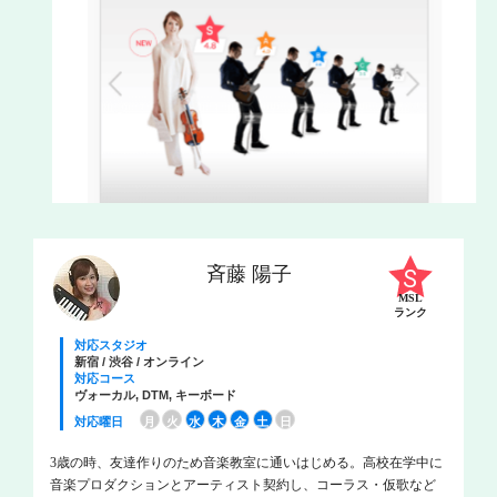
斉藤 陽子
MSL
ランク
対応スタジオ
新宿 / 渋谷 / オンライン
対応コース
ヴォーカル, DTM, キーボード
対応曜日
月
火
水
木
金
土
日
3歳の時、友達作りのため音楽教室に通いはじめる。高校在学中に
音楽プロダクションとアーティスト契約し、コーラス・仮歌など