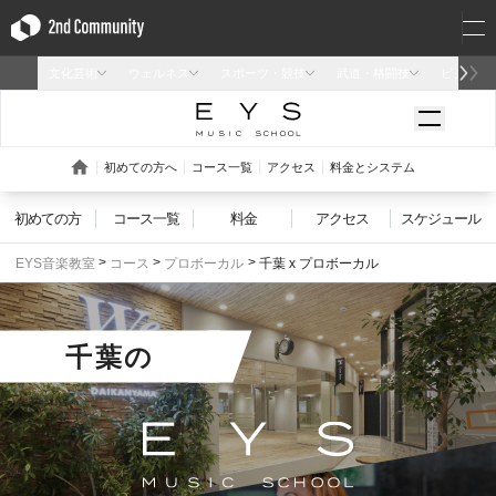
初めての方
コース一覧
料金
アクセス
スケジュール
EYS音楽教室
コース
プロボーカル
千葉 x プロボーカル
千葉
の