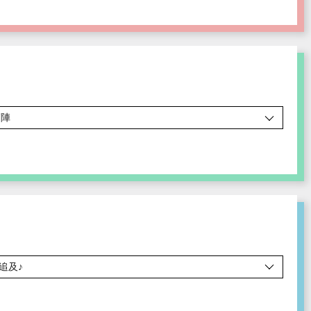
師陣
追及♪