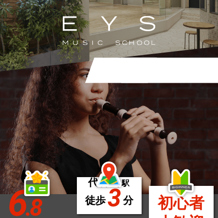
代官山
駅
6
3
.8
初心者
徒歩
分