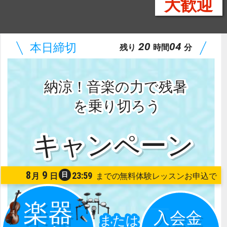
大歓迎
20
04
残り
時間
分
納涼！音楽の力で残暑
を乗り切ろう
8
9
23:59
日
月
日