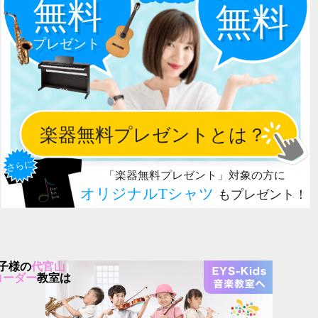
子様の
代官山
コーダー
教室は