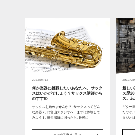
2022/04/12
2019/08
何か楽器に挑戦したいあなたへ。サック
新しい
スはいかがでしょう？サックス講師から
ス歴2
のすすめ
ス。忘
サックスを始めませんか？, サックスってどん
ギター
な楽器？, 代官山スタジオへ！まずは体験して
たワケ,
みよう！, 練習場所に困ったら, 最後に
タジオは
ン開始！
なこと
ほんと