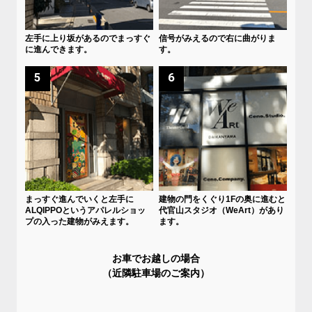
左手に上り坂があるのでまっすぐ
信号がみえるので右に曲がりま
に進んできます。
す。
5
6
まっすぐ進んでいくと左手に
建物の門をくぐり1Fの奥に進むと
ALQIPPOというアパレルショッ
代官山スタジオ（WeArt）があり
プの入った建物がみえます。
ます。
お車でお越しの場合
（近隣駐車場のご案内）