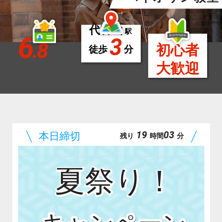
代官山
駅
6
3
.8
初心者
徒歩
分
大歓迎
19
03
残り
時間
分
夏祭り！