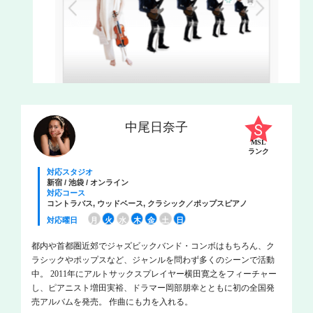
中尾日奈子
MSL
ランク
対応スタジオ
新宿 / 池袋 / オンライン
対応コース
コントラバス, ウッドベース, クラシック／ポップスピアノ
対応曜日
月
火
水
木
金
土
日
都内や首都圏近郊でジャズビックバンド・コンボはもちろん、ク
ラシックやポップスなど、ジャンルを問わず多くのシーンで活動
中。 2011年にアルトサックスプレイヤー横田寛之をフィーチャー
し、ピアニスト増田実裕、ドラマー岡部朋幸とともに初の全国発
売アルバムを発売。 作曲にも力を入れる。