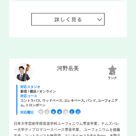
河野岳美
MSL
ランク
対応スタジオ
新宿 / 横浜 / オンライン
対応コース
コントラバス, ウッドベース, エレキベース, バンド, ユーフォニア
ム, トロンボーン
対応曜日
月
火
水
木
金
土
日
日本大学芸術学部音楽学科ユーフォニウム専攻卒業。テムズバレ
ー大学ディプロマコースベース専攻卒業。 ユーフォニウムを後藤
文夫、コントラバスを牧田斉、エレキベースをRob Burns、水野正