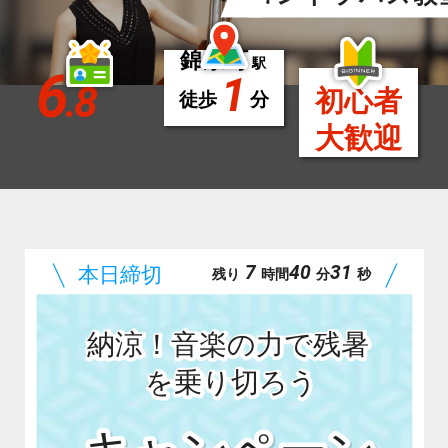
錦糸町
駅
6
1
.8
初心者
徒歩
分
大歓迎
7
40
29
残り
時間
分
秒
納涼！音楽の力で残暑
を乗り切ろう