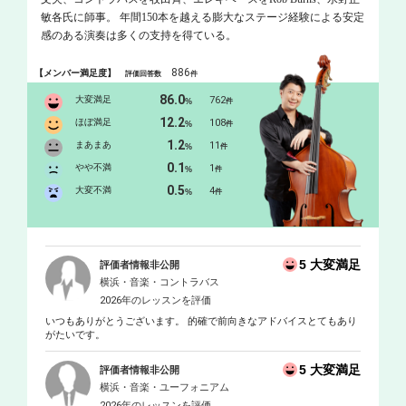
敏各氏に師事。 年間150本を越える膨大なステージ経験による安定
感のある演奏は多くの支持を得ている。
886
【メンバー満足度】
評価回答数
件
86.0
大変満足
762
%
件
12.2
ほぼ満足
108
%
件
1.2
まあまあ
11
%
件
0.1
やや不満
1
%
件
0.5
大変不満
4
%
件
5 大変満足
評価者情報非公開
横浜・音楽・コントラバス
2026年のレッスンを評価
いつもありがとうございます。 的確で前向きなアドバイスとてもあり
がたいです。
5 大変満足
評価者情報非公開
横浜・音楽・ユーフォニアム
2026年のレッスンを評価