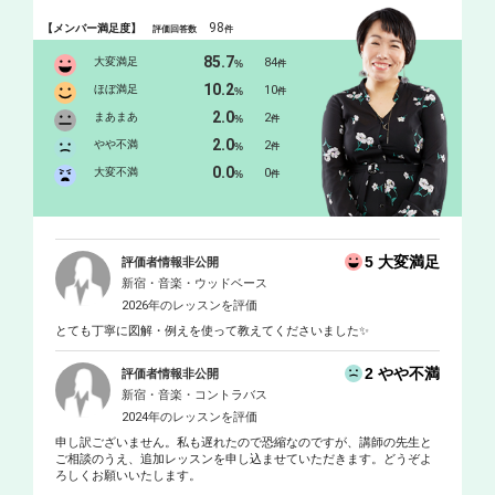
98
【メンバー満足度】
評価回答数
件
85.7
大変満足
84
%
件
10.2
ほぼ満足
10
%
件
2.0
まあまあ
2
%
件
2.0
やや不満
2
%
件
0.0
大変不満
0
%
件
5 大変満足
評価者情報非公開
新宿・音楽・ウッドベース
2026年のレッスンを評価
とても丁寧に図解・例えを使って教えてくださいました✨
2 やや不満
評価者情報非公開
新宿・音楽・コントラバス
2024年のレッスンを評価
申し訳ございません。私も遅れたので恐縮なのですが、講師の先生と
ご相談のうえ、追加レッスンを申し込ませていただきます。どうぞよ
ろしくお願いいたします。