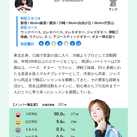
MSL
ランク
対応スタジオ
新宿 / WeArt銀座 / 横浜 / 川崎 / WeArt自由が丘 / WeArt代官山
対応コース
ウッドベース, エレキベース, エレキギター, ジャズギター, 津軽三
味線, ウクレレ, ＤＪ, アコースティックギター, ギター弾き語り
対応曜日
月
火
水
木
金
土
日
東北出身。12歳で音楽の道に入り、18歳よりプロとして活動開
始。年間200本以上のステージをこなし、暗譜レパートリーは250
曲以上。ベース、ギター、ウクレレ、津軽三味線、DJと多岐にわ
たる楽器を扱うマルチプレイヤーとして、洋楽から邦楽、ジャズ
から民謡まで幅広いジャンルを横断してきた。その豊富な経験を
活かし、現在は講師活動をメインに、初心者からプロ志向まで一
人ひとりに寄り添ったレッスンを展開している。
301
【メンバー満足度】
評価回答数
件
90.0
大変満足
271
%
件
9.6
ほぼ満足
29
%
件
0.3
まあまあ
1
%
件
0.0
やや不満