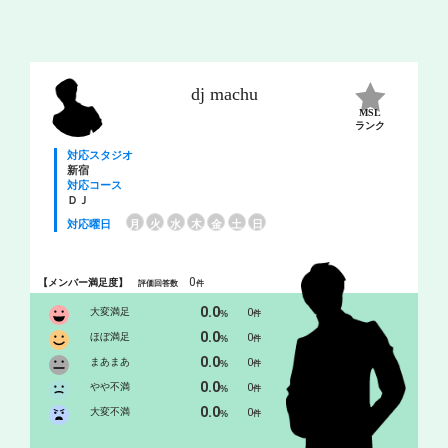
dj machu
MSL
ランク
対応スタジオ
新宿
対応コース
ＤＪ
対応曜日
月
火
水
木
金
土
日
0
【メンバー満足度】
評価回答数
件
0.0
大変満足
0
%
件
0.0
ほぼ満足
0
%
件
0.0
まあまあ
0
%
件
0.0
やや不満
0
%
件
0.0
大変不満
0
%
件