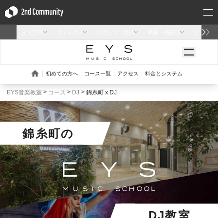
EYS音楽教室
コース
DJ
錦糸町 x DJ
錦糸町
の
DJ教室