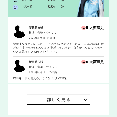
0
%
件
0.0
大変不満
0
%
件
5 大変満足
新見勝吉様
横浜・音楽・ウクレレ
2026年8月3日に評価
課題曲がウクレレっぽくていいなぁ､と思いましたが、自分の演奏技術
が全く追いつけていないのを実感しています。自主練しなきゃいけな
いとは思っているのですが・・・。
5 大変満足
新見勝吉様
横浜・音楽・ウクレレ
2026年7月12日に評価
右手を上手く使えるようになりたいですね。