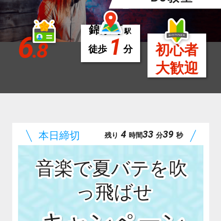
錦糸町
駅
6
1
.8
初心者
徒歩
分
大歓迎
4
33
38
残り
時間
分
秒
音楽で夏バテを吹
っ飛ばせ