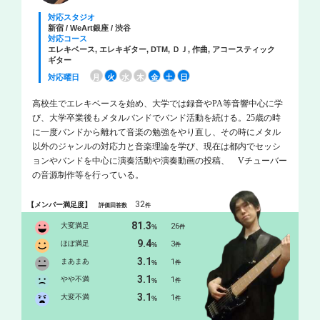
対応スタジオ
新宿 / WeArt銀座 / 渋谷
対応コース
エレキベース, エレキギター, DTM, ＤＪ, 作曲, アコースティック
ギター
対応曜日
月
火
水
木
金
土
日
高校生でエレキベースを始め、大学では録音やPA等音響中心に学
び、大学卒業後もメタルバンドでバンド活動を続ける。25歳の時
に一度バンドから離れて音楽の勉強をやり直し、その時にメタル
以外のジャンルの対応力と音楽理論を学び、現在は都内でセッシ
ョンやバンドを中心に演奏活動や演奏動画の投稿、 Vチューバー
の音源制作等を行っている。
32
【メンバー満足度】
評価回答数
件
81.3
大変満足
26
%
件
9.4
ほぼ満足
3
%
件
3.1
まあまあ
1
%
件
3.1
やや不満
1
%
件
3.1
大変不満
1
%
件