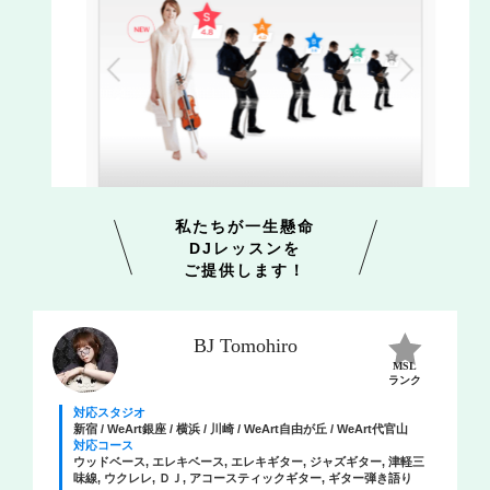
私たちが一生懸命
DJレッスンを
ご提供します！
BJ Tomohiro
MSL
ランク
対応スタジオ
新宿 / WeArt銀座 / 横浜 / 川崎 / WeArt自由が丘 / WeArt代官山
対応コース
ウッドベース, エレキベース, エレキギター, ジャズギター, 津軽三
味線, ウクレレ, ＤＪ, アコースティックギター, ギター弾き語り