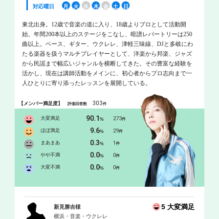
対応曜日
月
火
水
木
金
土
日
東北出身。12歳で音楽の道に入り、18歳よりプロとして活動開
始。年間200本以上のステージをこなし、暗譜レパートリーは250
曲以上。ベース、ギター、ウクレレ、津軽三味線、DJと多岐にわ
たる楽器を扱うマルチプレイヤーとして、洋楽から邦楽、ジャズ
から民謡まで幅広いジャンルを横断してきた。その豊富な経験を
活かし、現在は講師活動をメインに、初心者からプロ志向まで一
人ひとりに寄り添ったレッスンを展開している。
303
【メンバー満足度】
評価回答数
件
90.1
大変満足
273
%
件
9.6
ほぼ満足
29
%
件
0.3
まあまあ
1
%
件
0.0
やや不満
0
%
件
0.0
大変不満
0
%
件
5 大変満足
新見勝吉様
横浜・音楽・ウクレレ