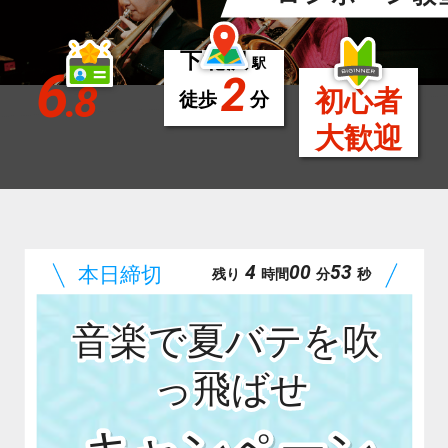
下北沢
駅
6
2
.8
初心者
徒歩
分
大歓迎
4
00
51
残り
時間
分
秒
音楽で夏バテを吹
っ飛ばせ