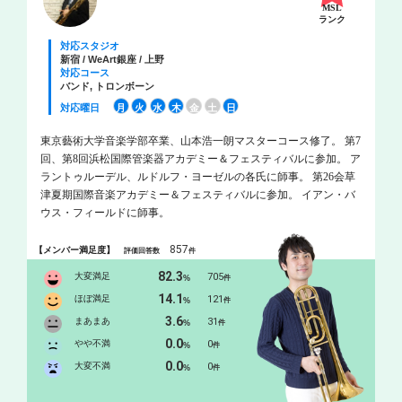
MSL
ランク
対応スタジオ
新宿 / WeArt銀座 / 上野
対応コース
バンド, トロンボーン
対応曜日
月
火
水
木
金
土
日
東京藝術大学音楽学部卒業、山本浩一朗マスターコース修了。 第7
回、第8回浜松国際管楽器アカデミー＆フェスティバルに参加。 ア
ラントゥルーデル、ルドルフ・ヨーゼルの各氏に師事。 第26会草
津夏期国際音楽アカデミー＆フェスティバルに参加。 イアン・バ
ウス・フィールドに師事。
857
【メンバー満足度】
評価回答数
件
82.3
大変満足
705
%
件
14.1
ほぼ満足
121
%
件
3.6
まあまあ
31
%
件
0.0
やや不満
0
%
件
0.0
大変不満
0
%
件