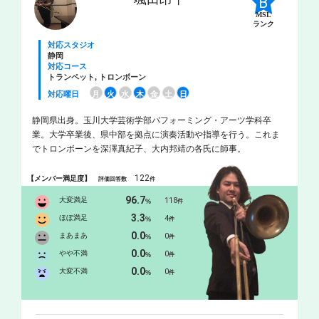
MSL
ランク
対応スタジオ
静岡
対応コース
トランペット, トロンボーン
対応曜日
月
火
水
木
金
土
日
静岡県出身。玉川大学芸術学部パフォーミング・アーツ学科卒
業。大学卒業後、県中部を拠点に演奏活動や指導を行う。これま
でトロンボーンを深澤真紀子、大内邦靖の各氏に師事。
122
【メンバー満足度】
評価回答数
件
96.7
大変満足
118
%
件
3.3
ほぼ満足
4
%
件
0.0
まあまあ
0
%
件
0.0
やや不満
0
%
件
0.0
大変不満
0
%
件