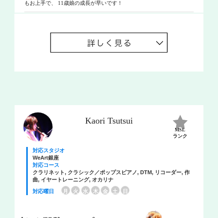
もお上手で、 11歳娘の成長が早いです！
Kaori Tsutsui
MSL
ランク
対応スタジオ
WeArt銀座
対応コース
クラリネット, クラシック／ポップスピアノ, DTM, リコーダー, 作
曲, イヤートレーニング, オカリナ
対応曜日
月
火
水
木
金
土
日