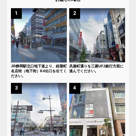
1
2
JR静岡駅北口地下道より、紺屋町
呉服町通りを三菱UFJ銀行方面に
名店街（地下街）K4出口を出てく
進んでください。
ださい。
3
4