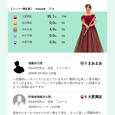
41
【メンバー満足度】
評価回答数
件
95.1
大変満足
39
%
件
0.0
ほぼ満足
0
%
件
4.9
まあまあ
2
%
件
0.0
やや不満
0
%
件
0.0
大変不満
0
%
件
3 まあまあ
遠藤信元様
WeArt代官山・音楽・リコーダー
2026年3月25日に評価
一生懸命レッスンしていただいていますが一番肝心な美しい音を聴か
せてくれません。ワンフレーズでも聴かせて頂ければそこに到達する
ように頑張れるのですが。
5 大変満足
評価者情報非公開
WeArt代官山・音楽・フルート
2025年のレッスンを評価
基本からきっちり分かりやすく教えて頂き、 さらに楽しい雰囲気作り