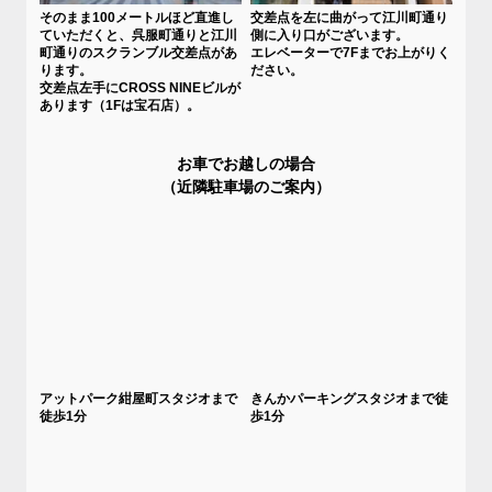
そのまま100メートルほど直進し
交差点を左に曲がって江川町通り
ていただくと、呉服町通りと江川
側に入り口がございます。
町通りのスクランブル交差点があ
エレベーターで7Fまでお上がりく
ります。
ださい。
交差点左手にCROSS NINEビルが
あります（1Fは宝石店）。
お車でお越しの場合
（近隣駐車場のご案内）
アットパーク紺屋町スタジオまで
きんかパーキングスタジオまで徒
徒歩1分
歩1分