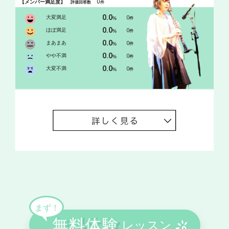
0
【メンバー満足度】
評価回答数
件
0.0
大変満足
0
%
件
0.0
ほぼ満足
0
%
件
0.0
まあまあ
0
%
件
0.0
やや不満
0
%
件
0.0
大変不満
0
%
件