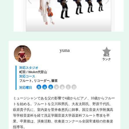
yuna
MSL
ランク
対応スタジオ
町田 / WeArt代官山
対応コース
フルート, リコーダー, 篠笛
対応曜日
月
火
水
木
金
土
日
ミュージシャンである父の影響で4歳からピアノ、10歳からフルー
トを始める。フルートを立川和男氏、大友太郎氏、野原千代氏、
萩原貴子氏に、室内楽を菅井春恵氏に師事。国立音楽大学附属高
等学校音楽科を経て洗足学園音楽大学器楽科フルート専攻を卒
業。卒業後は、演奏活動、吹奏楽コンクール全国常連校の吹奏楽
指導等。