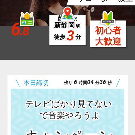
静岡
駅
6
新静岡
.8
駅
初心者
3
徒歩
分
大歓迎
6
04
34
残り
時間
分
秒
テレビばかり見てない
で音楽やろうよ