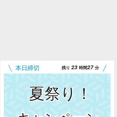
23
27
残り
時間
分
夏祭り！