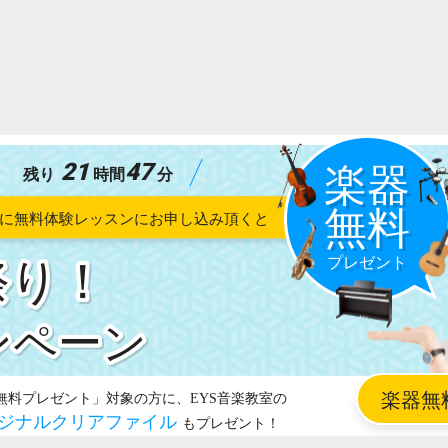
21
47
残り
時間
分
祭り！