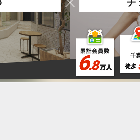
の
チ
6
千
.8
徒歩