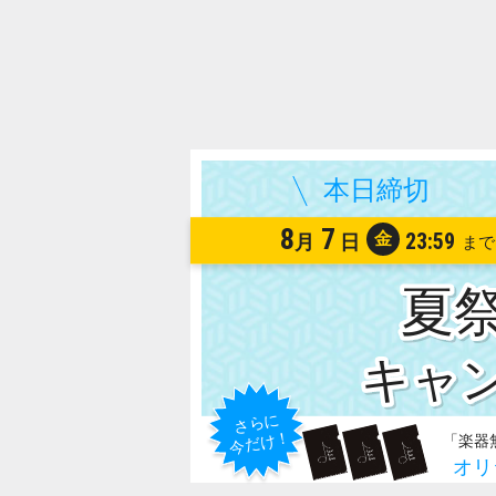
8
7
金
23:59
月
日
夏