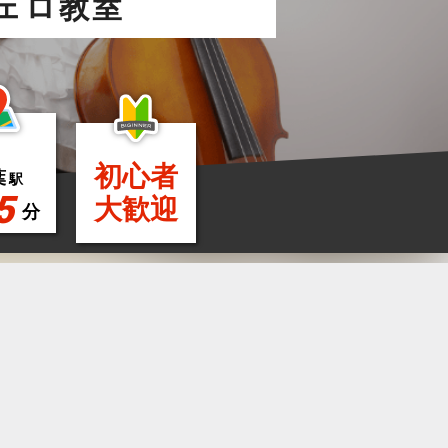
ェロ教室
初心者
葉
駅
5
大歓迎
分