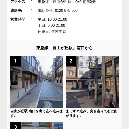
:
アクセス
東急線「自由が丘駅」から徒歩3分
:
連絡先
電話番号: 0120-978-900
:
営業時間
平日: 10:00-21:00
土日: 9:00-21:00
休館日: 年末年始
東急線「自由が丘駅」南口から
1
2
自由が丘駅 南口を出て左へ進みま
まっすぐ進み、突き当りで右に曲
す。
がります。
3