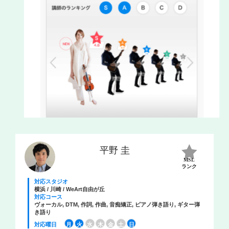
平野 圭
MSL
ランク
対応スタジオ
横浜 / 川崎 / WeArt自由が丘
対応コース
ヴォーカル, DTM, 作詞, 作曲, 音痴矯正, ピアノ弾き語り, ギター弾
き語り
対応曜日
月
火
水
木
金
土
日