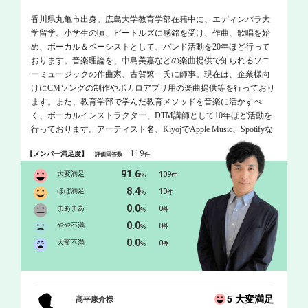
香川県丸亀市出身。広島大学教育学部在籍中に、エディンバラ大
学留学。小学生の頃、ビートルズに感銘を受け、作曲、歌唱を始
め、ボーカル＆ベーシストとして、バンド活動を20年ほど行って
おります。音楽理論を、中島美嘉などの楽曲提供で知られるソニ
ーミュージックの作曲家、古賀繁一氏に師事。現在は、企業様向
けにCMソングの制作やボカロアプリ用の楽曲提供等を行っており
ます。また、教育学部で学んだ教育メソッドを音楽に活かすべ
く、ボーカルインストラクター、DTM講師として10年ほど活動を
行っております。アーティスト名、KiyojでApple Music、Spotifyな
どで楽曲を配信中です。
119
【メンバー満足度】
評価回答数
件
91.6
大変満足
109
%
件
8.4
ほぼ満足
10
%
件
0.0
まあまあ
0
%
件
0.0
やや不満
0
%
件
0.0
大変不満
0
%
件
5 大変満足
髙平康介様