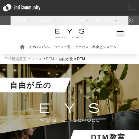
EYS音楽教室
コース
DTM
自由が丘 x DTM
自由が丘
の
DTM教室