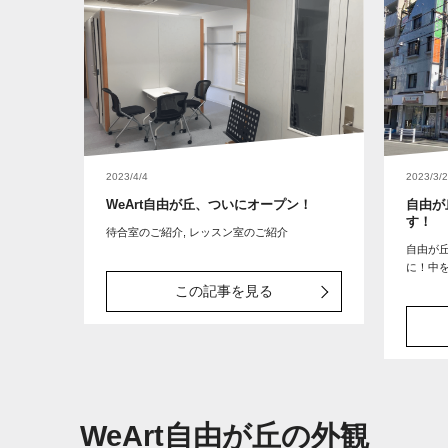
2023/4/4
2023/3/
WeArt自由が丘、ついにオープン！
自由が
す！
待合室のご紹介, レッスン室のご紹介
自由が丘
に！中
この記事を見る
WeArt自由が丘の外観