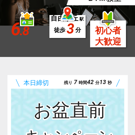
自由が丘
駅
6
3
.8
初心者
徒歩
分
大歓迎
7
42
12
残り
時間
分
秒
お盆直前