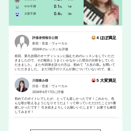
さんをお教えしてきました。 POPSはもちろん、ジャズ、クラシッ
0.1
クなどの多彩な要素を効率よくレッスンに組み込んでおります。
やや不満
1
%
件
また、レコーディングディレクターとしても日々現場に立ってお
0.4
大変不満
3
%
件
りますので、生徒さんひとりひとりに合った一番輝ける歌い方、
体の使い方、心の持ち方を引き出すことが何よりも得意です！生
徒さんの楽しめるレッスンをオーダーメイドでお作りしてまいり
ます！！ 「オンラインレッスンをご希望の会員様へ」 オンライン
4 ほぼ満足
評価者情報非公開
レッスンについて https://www.dropbox.com/s/zw6dyvryr23gn4v/ DTM
新宿・音楽・ヴォーカル
使用ソフト：protools/Logic/Cubass/Sibelius/Finale
2026年のレッスンを評価
前回、第九合唱のオーディションに臨むためのレッスンをしていただ
きましたので、その報告とうまくいかなかった部分の分析をしていた
だきました。 また今回弾き語りの方は、初めて〝人生の扉〟を聞いて
いただきました。 まだ3拍子のリズムが身についていないので、途中
で早くなったり安定しません。 そこでリズムを身につけるために、右
手と左手を使って、違うリズムを同時に刻む練習方法を教えていただ
5 大変満足
川畑奏み様
きました。 ギターを持たなくてもできるので、継続してやってみよう
渋谷・音楽・ヴォーカル
と思います。
2026年6月17日に評価
初めてのボイトレでしたが、とっても楽しかったです！これから、色
んな歌が歌えるようになりそうだよ！って仰っていただけたことが1番
嬉しかったです！ 引き続きよろしくお願いいたします！ お家でも練習
してみます！