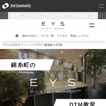
EYS音楽教室
コース
DTM
錦糸町 x DTM
錦糸町
の
DTM教室