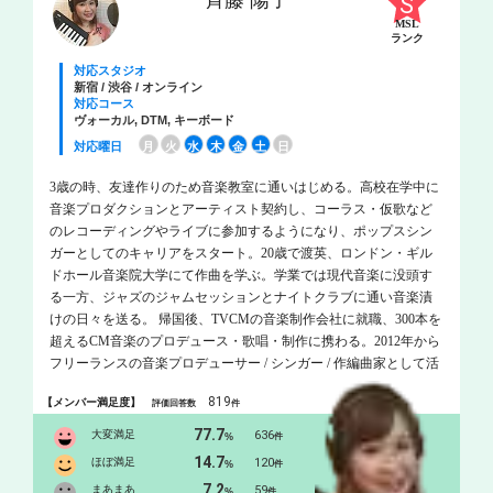
斉藤 陽子
MSL
ランク
対応スタジオ
新宿 / 渋谷 / オンライン
対応コース
ヴォーカル, DTM, キーボード
対応曜日
月
火
水
木
金
土
日
3歳の時、友達作りのため音楽教室に通いはじめる。高校在学中に
音楽プロダクションとアーティスト契約し、コーラス・仮歌など
のレコーディングやライブに参加するようになり、ポップスシン
ガーとしてのキャリアをスタート。20歳で渡英、ロンドン・ギル
ドホール音楽院大学にて作曲を学ぶ。学業では現代音楽に没頭す
る一方、ジャズのジャムセッションとナイトクラブに通い音楽漬
けの日々を送る。 帰国後、TVCMの音楽制作会社に就職、300本を
超えるCM音楽のプロデュース・歌唱・制作に携わる。2012年から
フリーランスの音楽プロデューサー / シンガー / 作編曲家として活
動を開始。 2013年にはNHK「みんなのうた」にて歌唱楽曲がオン
819
【メンバー満足度】
評価回答数
件
エア。世界的有名企業のCMソング、サウンドロゴなど数多くの
CM歌唱を手掛けており、まさに「声のプロ」。誰もがテレビで一
77.7
大変満足
636
%
件
度は耳にしたことのある声の持ち主です！ 学生の頃から歌や作曲
14.7
ほぼ満足
120
%
件
を教えることが大好きで、プライベートレッスンにて多くの生徒
7.2
まあまあ
59
%
件