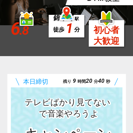
錦糸町
駅
6
1
.8
初心者
徒歩
分
大歓迎
9
20
38
残り
時間
分
秒
テレビばかり見てない
で音楽やろうよ