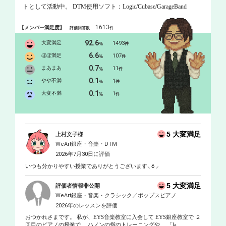
トとして活動中。 DTM使用ソフト：Logic/Cubase/GarageBand
1613
【メンバー満足度】
評価回答数
件
92.6
大変満足
1493
%
件
6.6
ほぼ満足
107
%
件
0.7
まあまあ
11
%
件
0.1
やや不満
1
%
件
0.1
大変不満
1
%
件
5 大変満足
上村文子様
WeArt銀座・音楽・DTM
2026年7月30日に評価
いつも分かりやすい授業でありがとうございます⸜🌷︎⸝‍
5 大変満足
評価者情報非公開
WeArt銀座・音楽・クラシック／ポップスピアノ
2026年のレッスンを評価
おつかれさまです。 私が、EYS音楽教室に入会して EYS銀座教室で ２
回目のピアノの授業で ハノンの指のトレーニングや 「la