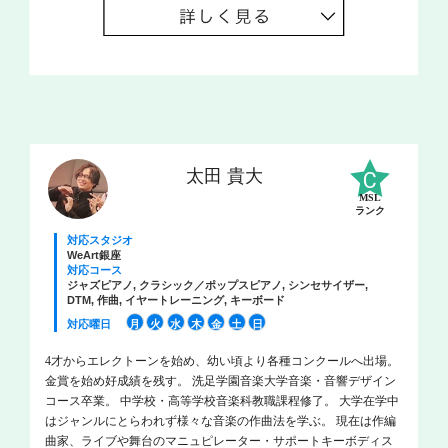
太田 貴大
MSL
ランク
対応スタジオ
WeArt銀座
対応コース
ジャズピアノ, クラシック／ポップスピアノ, シンセサイザー,
DTM, 作曲, イヤートレーニング, キーボード
対応曜日
月
火
水
木
金
土
日
4才からエレクトーンを始め、幼い頃より各種コンクールへ出場。
金賞を始め好成績を残す。 洗足学園音楽大学音楽・音響デザイン
コース卒業。 中学校・高等学校音楽科教職課程修了。 大学在学中
はジャンルにとらわれず様々な音楽の作曲法を学ぶ。 現在は作編
曲家、ライブや舞台のマニュピレーター・サポートキーボディス