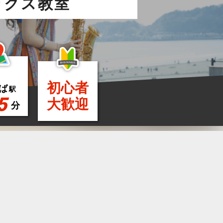
ックス教室
初心者
ば
駅
5
大歓迎
分