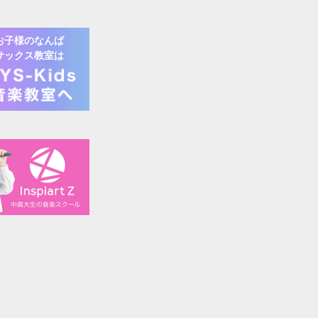
お子様の
なんば
サックス
教室は