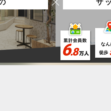
の
サ
6
なん
.8
徒歩