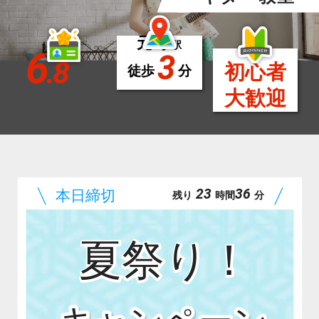
元町
駅
6
3
.8
初心者
徒歩
分
大歓迎
23
36
残り
時間
分
夏祭り！