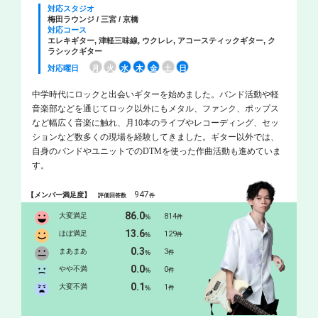
対応スタジオ
梅田ラウンジ / 三宮 / 京橋
対応コース
エレキギター, 津軽三味線, ウクレレ, アコースティックギター, ク
ラシックギター
対応曜日
月
火
水
木
金
土
日
中学時代にロックと出会いギターを始めました。バンド活動や軽
音楽部などを通じてロック以外にもメタル、ファンク、ポップス
など幅広く音楽に触れ、月10本のライブやレコーディング、セッ
ションなど数多くの現場を経験してきました。ギター以外では、
自身のバンドやユニットでのDTMを使った作曲活動も進めていま
す。
947
【メンバー満足度】
評価回答数
件
86.0
大変満足
814
%
件
13.6
ほぼ満足
129
%
件
0.3
まあまあ
3
%
件
0.0
やや不満
0
%
件
0.1
大変不満
1
%
件