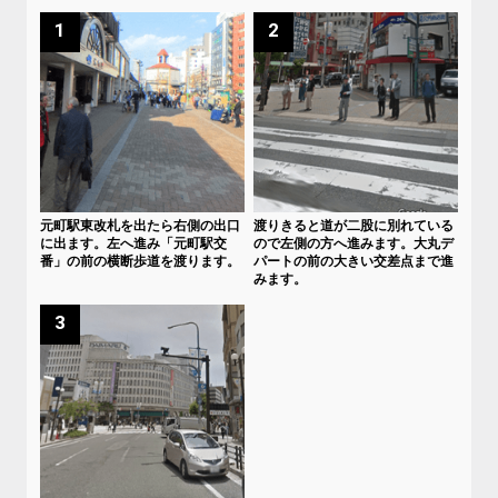
1
2
元町駅東改札を出たら右側の出口
渡りきると道が二股に別れている
に出ます。左へ進み「元町駅交
ので左側の方へ進みます。大丸デ
番」の前の横断歩道を渡ります。
パートの前の大きい交差点まで進
みます。
3