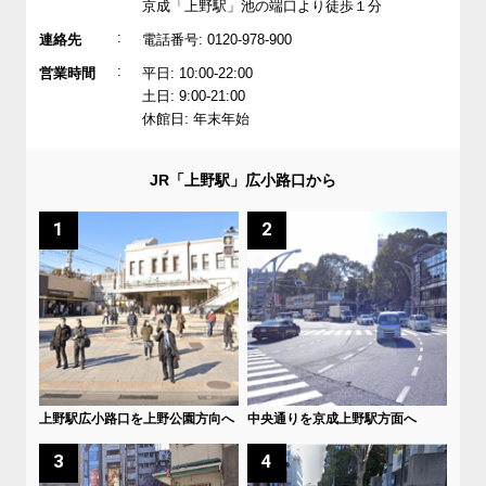
京成「上野駅」池の端口より徒歩１分
:
連絡先
電話番号: 0120-978-900
:
営業時間
平日: 10:00-22:00
土日: 9:00-21:00
休館日: 年末年始
JR「上野駅」広小路口から
1
2
上野駅広小路口を上野公園方向へ
中央通りを京成上野駅方面へ
3
4