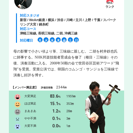
MSL
ランク
対応スタジオ
新宿 / WeArt銀座 / 横浜 / 渋谷 / 川崎 / 立川 / 上野 / 千葉 / スパーク
リング大宮 / 錦糸町
対応コース
津軽三味線, 長唄三味線, 二胡, 沖縄三線
対応曜日
月
火
水
木
金
土
日
母の影響で小さい頃より箏、三味線に親しむ。 二胡を村井鉄也氏
に師事する。NHK邦楽技能者育成会を修了（種目・三味線）その
後、演奏活動に入る。 2008年50期の会で世田谷区芸術アワード“飛
翔”を受賞。受賞公演では、韓国のコムンゴ・サンジョを三味線で
演奏し好評を博す。
2344
【メンバー満足度】
評価回答数
件
83.6
大変満足
1959
%
件
15.1
ほぼ満足
353
%
件
1.2
まあまあ
28
%
件
0.1
やや不満
3
%
件
0.0
大変不満
1
%
件