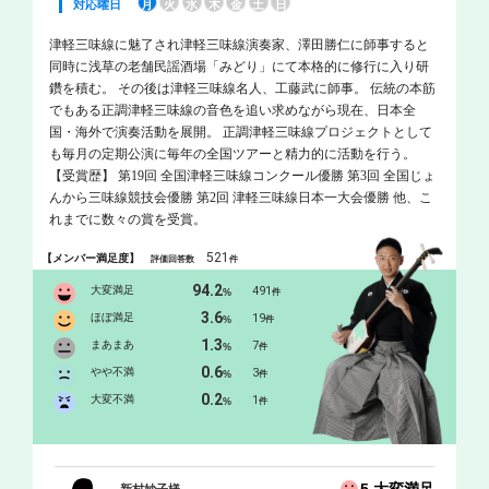
対応曜日
月
火
水
木
金
土
日
津軽三味線に魅了され津軽三味線演奏家、澤田勝仁に師事すると
同時に浅草の老舗民謡酒場「みどり」にて本格的に修行に入り研
鑽を積む。 その後は津軽三味線名人、工藤武に師事。 伝統の本筋
でもある正調津軽三味線の音色を追い求めながら現在、日本全
国・海外で演奏活動を展開。 正調津軽三味線プロジェクトとして
も毎月の定期公演に毎年の全国ツアーと精力的に活動を行う。
【受賞歴】 第19回 全国津軽三味線コンクール優勝 第3回 全国じょ
んから三味線競技会優勝 第2回 津軽三味線日本一大会優勝 他、こ
れまでに数々の賞を受賞。
521
【メンバー満足度】
評価回答数
件
94.2
大変満足
491
%
件
3.6
ほぼ満足
19
%
件
1.3
まあまあ
7
%
件
0.6
やや不満
3
%
件
0.2
大変不満
1
%
件