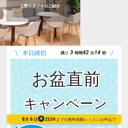
上野スタジオのご紹介
3
42
12
残り
時間
分
秒
お盆直前
8
6
木
23:59
月
日