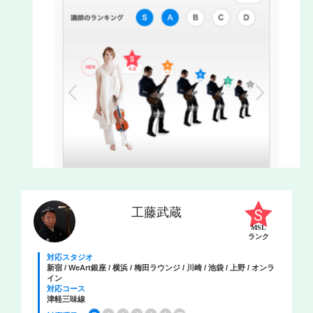
工藤武蔵
MSL
ランク
対応スタジオ
新宿 / WeArt銀座 / 横浜 / 梅田ラウンジ / 川崎 / 池袋 / 上野 / オンラ
イン
対応コース
津軽三味線