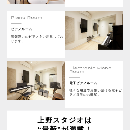
Piano Room
ピアノルーム
種類違いのピアノをご用意してお
ります。
Electronic Piano
Room
電子ピアノルーム
様々な用途でお使い頂ける電子ピ
アノ常設のお部屋。
上野スタジオは
“最新”が満載！