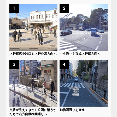
1
2
上野駅広小路口を上野公園方向へ
中央通りを京成上野駅方面へ
3
4
交番が見えてきたら公園に沿うか
動物園通りを直進
たちで右方向動物園通りへ