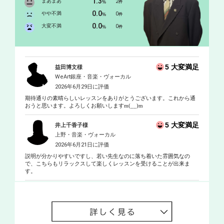
1.3
まあまあ
2
%
件
0.0
やや不満
0
%
件
0.0
大変不満
0
%
件
5 大変満足
益田博文様
WeArt銀座・音楽・ヴォーカル
2026年6月29日に評価
期待通りの素晴らしいレッスンをありがとうございます。これから通
おうと思います。よろしくお願いしますm(__)m
5 大変満足
井上千香子様
上野・音楽・ヴォーカル
2026年6月21日に評価
説明が分かりやすいですし、若い先生なのに落ち着いた雰囲気なの
で、こちらもリラックスして楽しくレッスンを受けることが出来ま
す。