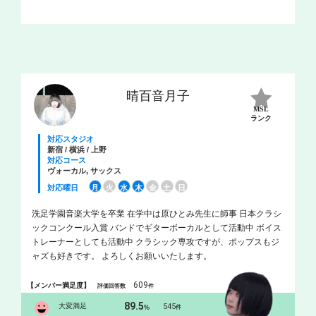
晴百音月子
MSL
ランク
対応スタジオ
新宿 / 横浜 / 上野
対応コース
ヴォーカル, サックス
対応曜日
月
火
水
木
金
土
日
洗足学園音楽大学を卒業 在学中は原ひとみ先生に師事 日本クラシ
ックコンクール入賞 バンドでギターボーカルとして活動中 ボイス
トレーナーとしても活動中 クラシック専攻ですが、ポップスもジ
ャズも好きです。 よろしくお願いいたします。
609
【メンバー満足度】
評価回答数
件
89.5
大変満足
545
%
件