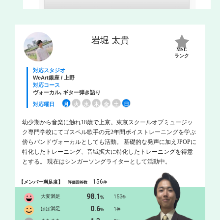
岩堀 太貴
MSL
ランク
対応スタジオ
WeArt銀座 / 上野
対応コース
ヴォーカル, ギター弾き語り
対応曜日
月
火
水
木
金
土
日
幼少期から音楽に触れ18歳で上京。東京スクールオブミュージッ
ク専門学校にてゴスペル歌手の元2年間ボイストレーニングを学ぶ
傍らバンドヴォーカルとしても活動。 基礎的な発声に加えJPOPに
特化したトレーニング、音域拡大に特化したトレーニングを得意
とする。 現在はシンガーソングライターとして活動中。
156
【メンバー満足度】
評価回答数
件
98.1
大変満足
153
%
件
0.6
ほぼ満足
1
%
件