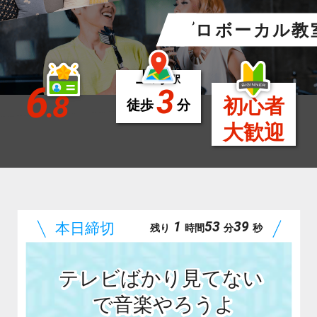
プロボーカル教
上野
駅
6
3
.8
初心者
徒歩
分
大歓迎
1
53
37
残り
時間
分
秒
テレビばかり見てない
で音楽やろうよ