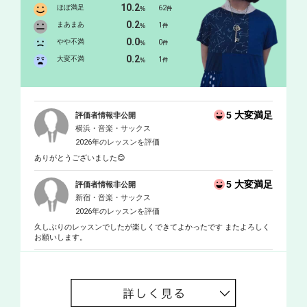
10.2
ほぼ満足
62
%
件
0.2
まあまあ
1
%
件
0.0
やや不満
0
%
件
0.2
大変不満
1
%
件
5 大変満足
評価者情報非公開
横浜・音楽・サックス
2026年のレッスンを評価
ありがとうございました😊
5 大変満足
評価者情報非公開
新宿・音楽・サックス
2026年のレッスンを評価
久しぶりのレッスンでしたが楽しくできてよかったです またよろしく
お願いします。