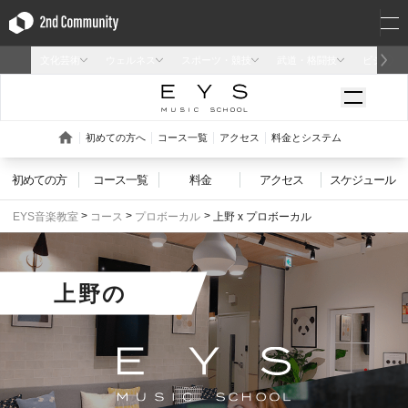
初めての方
コース一覧
料金
アクセス
スケジュール
EYS音楽教室
コース
プロボーカル
上野 x プロボーカル
上野
の