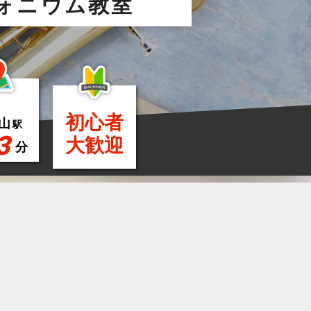
ォニウム教室
初心者
山
駅
3
大歓迎
分