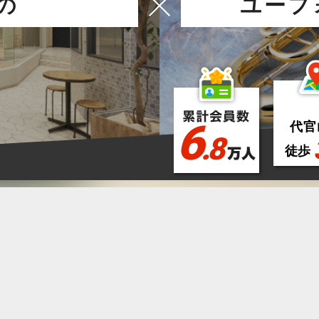
の
ユーフ
6
代官
.8
徒歩