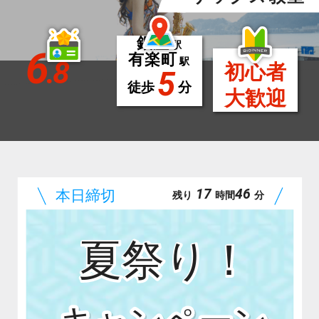
銀座
駅
6
有楽町
.8
駅
初心者
5
徒歩
分
大歓迎
17
46
残り
時間
分
夏祭り！