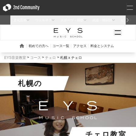
EYS音楽教室
コース
チェロ
札幌 x チェロ
札幌
の
チェロ教室