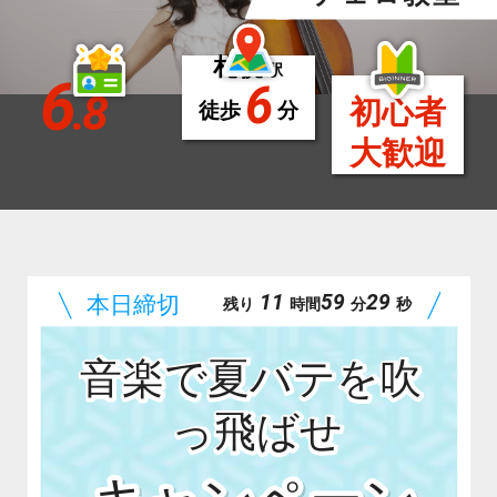
札幌
駅
6
6
.8
初心者
徒歩
分
大歓迎
11
59
27
残り
時間
分
秒
音楽で夏バテを吹
っ飛ばせ