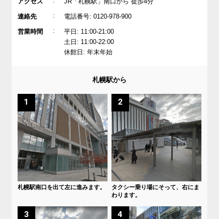
:
アクセス
JR「札幌駅」南口から 徒歩4分
:
連絡先
電話番号: 0120-978-900
:
営業時間
平日: 11:00-21:00
土日: 11:00-22:00
休館日: 年末年始
札幌駅から
1
2
札幌駅南口を出て左に進みます。
タクシー乗り場にそって、右にま
わります。
3
4