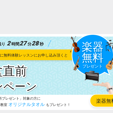
2
27
27
残り
時間
分
秒
盆直前