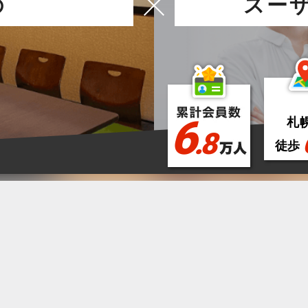
の
スー
6
札
.8
徒歩