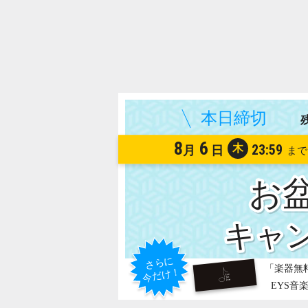
8
6
木
23:59
月
日
お