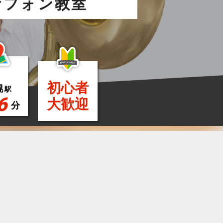
ザフォン教室
初心者
幌
駅
6
大歓迎
分