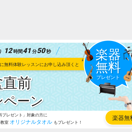
12
41
49
り
時間
分
秒
盆直前