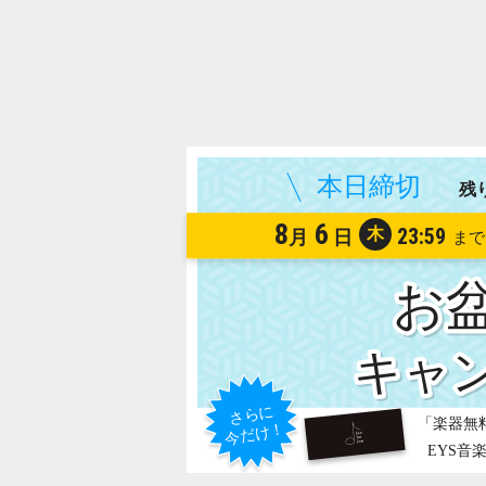
残
8
6
木
23:59
月
日
お