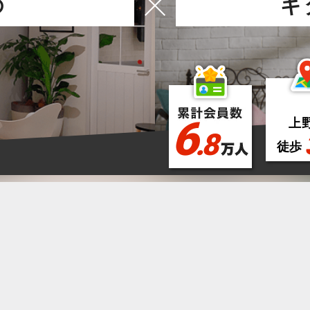
の
ギ
6
上
.8
徒歩