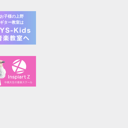
お子様の
上野
ギター
教室は