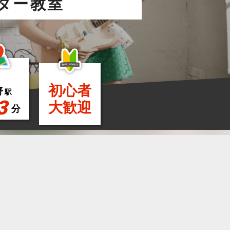
ター教室
初心者
野
駅
3
大歓迎
分