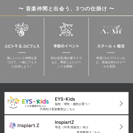
〜 音楽仲間と出会う、3つの仕掛け 〜
新しいバンド仲間を見
BBQ/花見/海の家ライブ
料理/ゴルフ/ワインな
つけて、一緒にフェス
など、季節ごとにイベ
ど、音楽以外のスクー
に出演しよう！
ントを開催！
ルも充実。
EYS-Kids
知性・理性・感性が育つ！
子供向け音楽教室はこちら
InspiartZ
学生（中学/高校生）向け
音楽教室はこちら