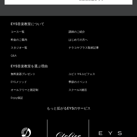
EYS音楽教室について
コース一覧
講師のご紹介
料金のご案内
はじめての方へ
スタジオ一覧
テラコヤプラス取材記事
Q&A
EYS音楽教室を選ぶ理由
無料楽器プレゼント
ユビトマ&ユビフェス
EYSメソッド
季節のイベント
オールフリーと固定制
スクールX婚活
Enjoy保証
もっと拡がるEYSのサービス