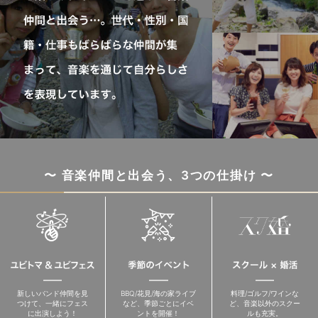
〜 音楽仲間と出会う、3つの仕掛け 〜
新しいバンド仲間を見
BBQ/花見/海の家ライブ
料理/ゴルフ/ワインな
つけて、一緒にフェス
など、季節ごとにイベ
ど、音楽以外のスクー
に出演しよう！
ントを開催！
ルも充実。