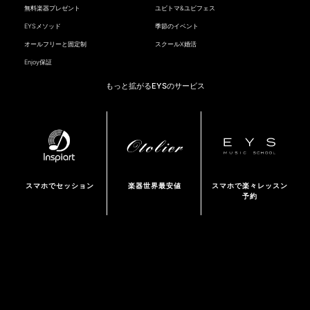
無料楽器プレゼント
ユビトマ&ユビフェス
EYSメソッド
季節のイベント
オールフリーと固定制
スクールX婚活
Enjoy保証
もっと拡がるEYSのサービス
スマホでセッション
楽器世界最安値
スマホで楽々レッスン
予約