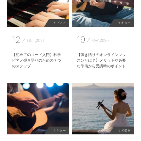
# ピアノ
# ギター
12
19
OCT,2021
MAY,2020
【初めてのコード入門】独学
【弾き語りのオンラインレッ
ピアノ弾き語りのための７つ
スンとは？】メリットや必要
のステップ
な準備から受講時のポイント
# ギター
# 和楽器