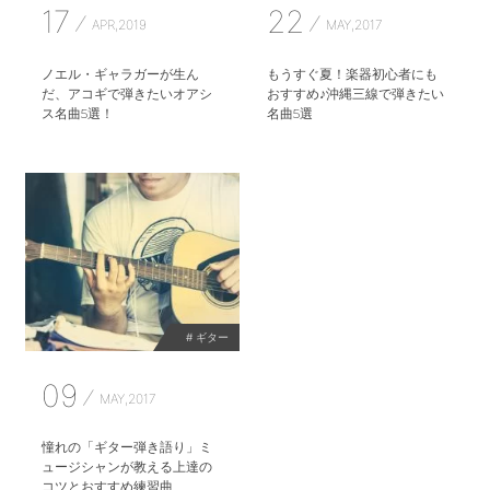
17
22
APR,2019
MAY,2017
ノエル・ギャラガーが生ん
もうすぐ夏！楽器初心者にも
だ、アコギで弾きたいオアシ
おすすめ♪沖縄三線で弾きたい
ス名曲5選！
名曲5選
# ギター
09
MAY,2017
憧れの「ギター弾き語り」ミ
ュージシャンが教える上達の
コツとおすすめ練習曲