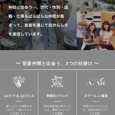
〜 音楽仲間と出会う、3つの仕掛け 〜
新しいバンド仲間を見
BBQ/花見/海の家ライブ
料理/ゴルフ/ワインな
つけて、一緒にフェス
など、季節ごとにイベ
ど、音楽以外のスクー
に出演しよう！
ントを開催！
ルも充実。