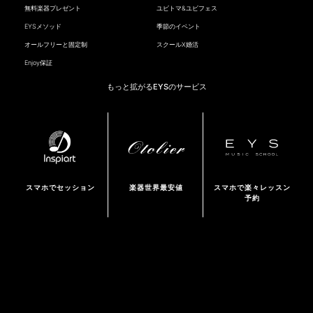
無料楽器プレゼント
ユビトマ&ユビフェス
EYSメソッド
季節のイベント
オールフリーと固定制
スクールX婚活
Enjoy保証
もっと拡がるEYSのサービス
スマホでセッション
楽器世界最安値
スマホで楽々レッスン
予約