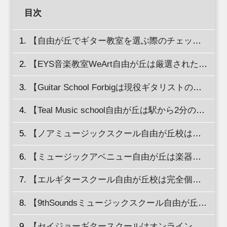
目次
【自由が丘でギター教室を選ぶ際のチェックポイントを解説】
【EYS音楽教室WeArt自由が丘は厳選された講師陣が魅力！】
【Guitar School Forbigは現役ギタリストのレッスンを受けられる！】
【Teal Music school自由が丘は駅から2分の好立地！】
【ノアミュージックスクール自由が丘校はバンド形式のセッションができる！】
【ミュージックアベニュー自由が丘は楽器に関するサポートも受けられる！】
【エルギタースクール自由が丘校は完全個別レッスンに特化した教室！】
【9thSoundsミュージックスクール自由が丘ギター教室は初心者でも安心の個人教室！】
【セイジョーギタースクールはオンライン、出張レッスンにも対応！】