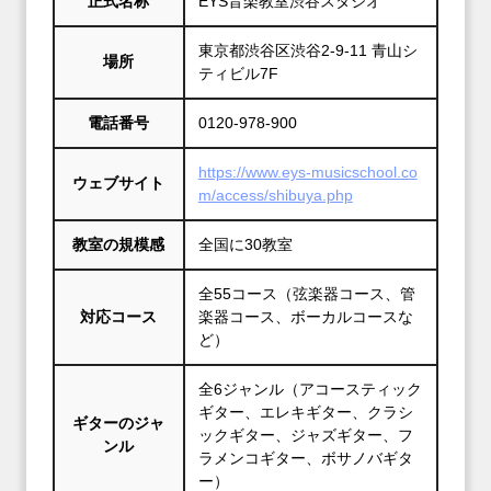
正式名称
EYS音楽教室渋谷スタジオ
東京都渋谷区渋谷2-9-11 青山シ
場所
ティビル7F
電話番号
0120-978-900
https://www.eys-musicschool.co
ウェブサイト
m/access/shibuya.php
教室の規模感
全国に30教室
全55コース（弦楽器コース、管
対応コース
楽器コース、ボーカルコースな
ど）
全6ジャンル（アコースティック
ギター、エレキギター、クラシ
ギターのジャ
ックギター、ジャズギター、フ
ンル
ラメンコギター、ボサノバギタ
ー）