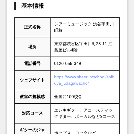
基本情報
シアーミュージック 渋谷宇田川
正式名称
町校
東京都渋谷区宇田川町25-11 江
場所
島屋ビル4階
電話番号
0120-055-349
https://www.sheer.jp/school/shib
ウェブサイト
uya_udagawacho/
教室の規模感
全国に100校舎
エレキギター、アコースティッ
対応コース
クギター、ボーカルなど9コース
ギターのジャ
ポップス、ロックなど