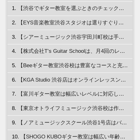
【渋谷でギター教室を選ぶときのチェックポイントを紹介】
【EYS音楽教室渋谷スタジオは選りすぐりの講師にギターを習える！】
【シアーミュージック渋谷宇田川町校は手ぶらで通える駅チカ教室！】
【株式会社T’s Guitar Schoolは、月4回のレッスンでみっちりと練習できる！】
【Beeギター教室渋谷校は豊富なコースと充実したカリキュラムが魅力！】
【KGA Studio 渋谷店はオンラインレッスンやレッスン動画を利用できる！】
【富川ギター教室は幅広いレベルに対応した本格的なクラシックギター教室！】
【東京オトライフミュージック渋谷校は作曲家ギタリストのレッスンを受けられる！】
【ノアミュージックスクール渋谷1号店はバンド形式のセッションができる！】
【SHOGO KUBOギター教室は幅広い年齢層やレベルに対応した教室！】