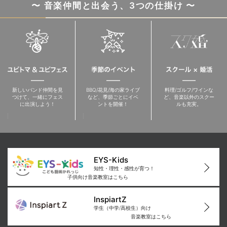
〜 音楽仲間と出会う、3つの仕掛け 〜
新しいバンド仲間を見
BBQ/花見/海の家ライブ
料理/ゴルフ/ワインな
つけて、一緒にフェス
など、季節ごとにイベ
ど、音楽以外のスクー
に出演しよう！
ントを開催！
ルも充実。
EYS-Kids
知性・理性・感性が育つ！
子供向け音楽教室はこちら
InspiartZ
学生（中学/高校生）向け
音楽教室はこちら