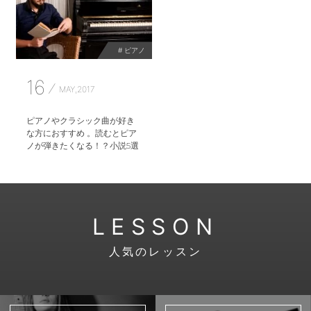
# ピアノ
16
MAY,2017
ピアノやクラシック曲が好き
な方におすすめ 。読むとピア
ノが弾きたくなる！？小説5選
LESSON
人気のレッスン