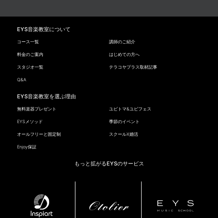
EYS音楽教室について
コース一覧
講師のご紹介
料金のご案内
はじめての方へ
スタジオ一覧
テラコヤプラス取材記事
Q&A
EYS音楽教室を選ぶ理由
無料楽器プレゼント
ユビトマ&ユビフェス
EYSメソッド
季節のイベント
オールフリーと固定制
スクールX婚活
Enjoy保証
もっと拡がるEYSのサービス