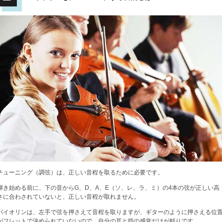
チューニング（調弦）は、正しい音程を取るために必要です。
弾き始める前に、下の音からG、D、A、E（ソ、レ、ラ、ミ）の4本の弦が正しい高
さに合わされていないと、正しい音程が取れません。
バイオリンは、左手で弦を押さえて音程を取りますが、ギターのように押さえる位
がフレットで決められていないので、自分の耳と指の感覚だけが頼りです。