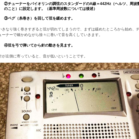
②チューナーをバイオリンの調弦のスタンダードのA線＝442Hz（ヘルツ、周波
のこと）に設定します。（基準周波数については後述）
③ペグ（糸巻き）を回して弦を緩めます。
いきなり強く巻きすぎると弦が切れてしまうので、まずは緩めたところから始め、
ューナーで確かめながら徐々に巻いて音を高くしていきます。
④弦を弓で弾いてから針の動きを見ます。
針が左側に寄っていると、音が低いということです。