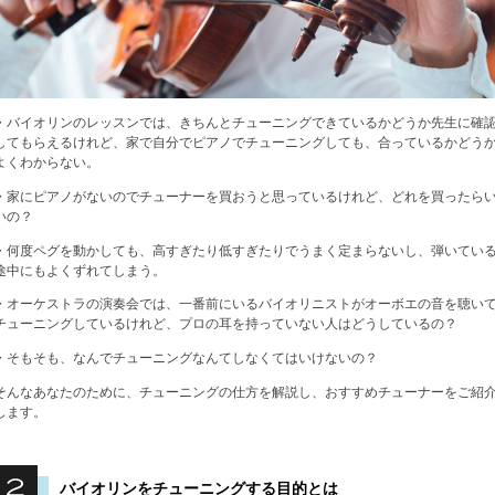
・バイオリンのレッスンでは、きちんとチューニングできているかどうか先生に確
してもらえるけれど、家で自分でピアノでチューニングしても、合っているかどう
よくわからない。
・家にピアノがないのでチューナーを買おうと思っているけれど、どれを買ったら
いの？
・何度ペグを動かしても、高すぎたり低すぎたりでうまく定まらないし、弾いてい
途中にもよくずれてしまう。
・オーケストラの演奏会では、一番前にいるバイオリニストがオーボエの音を聴い
チューニングしているけれど、プロの耳を持っていない人はどうしているの？
・そもそも、なんでチューニングなんてしなくてはいけないの？
そんなあなたのために、チューニングの仕方を解説し、おすすめチューナーをご紹
します。
バイオリンをチューニングする目的とは