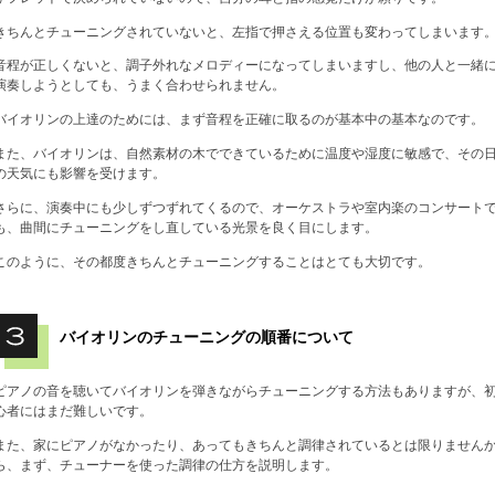
きちんとチューニングされていないと、左指で押さえる位置も変わってしまいます
音程が正しくないと、調子外れなメロディーになってしまいますし、他の人と一緒
演奏しようとしても、うまく合わせられません。
バイオリンの上達のためには、まず音程を正確に取るのが基本中の基本なのです。
また、バイオリンは、自然素材の木でできているために温度や湿度に敏感で、その
の天気にも影響を受けます。
さらに、演奏中にも少しずつずれてくるので、オーケストラや室内楽のコンサート
も、曲間にチューニングをし直している光景を良く目にします。
このように、その都度きちんとチューニングすることはとても大切です。
バイオリンのチューニングの順番について
ピアノの音を聴いてバイオリンを弾きながらチューニングする方法もありますが、
心者にはまだ難しいです。
また、家にピアノがなかったり、あってもきちんと調律されているとは限りません
ら、まず、チューナーを使った調律の仕方を説明します。