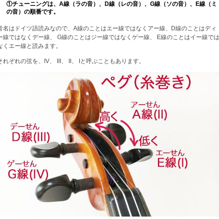
①チューニングは、A線（ラの音）、D線（レの音）、G線（ソの音）、E線（ミ
の音）の順番です。
音名はドイツ語読みなので、A線のことはエー線ではなくアー線、D線のことはディ
ー線ではなくデー線、 G線のことはジー線ではなくゲー線、 E線のことはイー線で
なくエー線と読みます。
それぞれの弦を、IV、 III、 II、 Iと呼ぶこともあります。