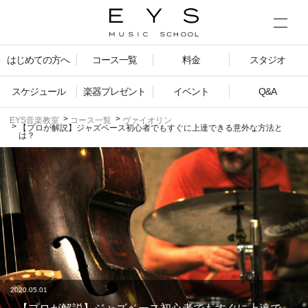
はじめての方へ
コース一覧
料金
スタジオ
スケジュール
楽器プレゼント
イベント
Q&A
EYS音楽教室
コース一覧
ヴァイオリン
【プロが解説】ジャズベース初心者でもすぐに上達できる意外な方法と
は？
2020.05.01