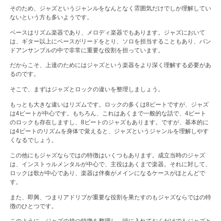
そのため、ジャズというジャンルをなんとなく雰囲気だけでしか理解してい
ないという方も多いようです。
ベースはリズム楽器であり、メロディ楽器でもあります。ジャズにおいて
は、ギター以上にベースがリードをとり、ソロを担当することもあり、バン
ドアンサンブルの中で非常に重要な役割を担っています。
だからこそ、上達のためにはジャズという楽器をより深く理解する必要があ
るのです。
そこで、まずはジャズとロックの違いを整理しましょう。
もっとも大きな違いはリズムです。ロックの多くは8ビートですが、ジャズ
は4ビートが中心です。もちろん、これはあくまで一般的な話で、4ビート
のロックも存在しますし、8ビートのジャズもあります。ですが、基本的に
は4ビートのリズムを身体で覚えると、ジャズというジャンルを理解しやす
くなるでしょう。
この他にもジャズならではの特徴はいくつもあります。成立当時のジャズ
は、インストゥルメンタルが中心で、主役はあくまで楽器。それに対して、
ロックは歌が中心であり、楽器は伴奏がメインになるケースがほとんどで
す。
また、即興、つまりアドリブが重要な役割を果たすのもジャズならではの特
徴のひとつです。