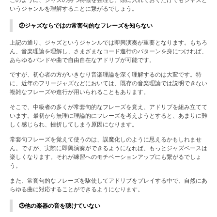
このように、ジャズの持つ特徴を整理し、頭に入れておくだけでもジャズと
いうジャンルを理解することに繋がるでしょう。
②ジャズならではの常套句的なフレーズを知らない
上記の通り、ジャズというジャンルでは即興演奏が重要となります。もちろ
ん、音楽理論を理解し、さまざまなコード進行のパターンを身につければ、
あらゆるバンドや曲で自由自在なアドリブが可能です。
ですが、初心者の方がいきなり音楽理論を深く理解するのは大変です。特
に、近年のフリージャズなどにおいては、既存の音楽理論では説明できない
複雑なフレーズや進行が用いられることもあります。
そこで、中級者の多くが常套句的なフレーズを覚え、アドリブを組み立てて
います。最初から無理に理論的にフレーズを考えようとすると、あまりに難
しく感じられ、挫折してしまう原因になります。
常套句フレーズを覚えて使うのは、誤魔化しのように思えるかもしれませ
ん。ですが、実際に即興演奏ができるようになれば、もっとジャズベースは
楽しくなります。それが練習へのモチベーションアップにも繋がるでしょ
う。
また、常套句的なフレーズを駆使してアドリブをプレイする中で、自然にあ
らゆる曲に対応することができるようになります。
③他の楽器の音を聴けていない