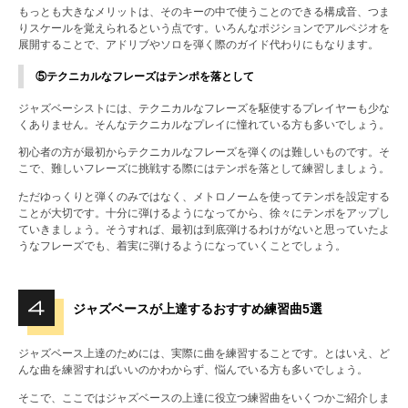
もっとも大きなメリットは、そのキーの中で使うことのできる構成音、つま
りスケールを覚えられるという点です。いろんなポジションでアルペジオを
展開することで、アドリブやソロを弾く際のガイド代わりにもなります。
⑤テクニカルなフレーズはテンポを落として
ジャズベーシストには、テクニカルなフレーズを駆使するプレイヤーも少な
くありません。そんなテクニカルなプレイに憧れている方も多いでしょう。
初心者の方が最初からテクニカルなフレーズを弾くのは難しいものです。そ
こで、難しいフレーズに挑戦する際にはテンポを落として練習しましょう。
ただゆっくりと弾くのみではなく、メトロノームを使ってテンポを設定する
ことが大切です。十分に弾けるようになってから、徐々にテンポをアップし
ていきましょう。そうすれば、最初は到底弾けるわけがないと思っていたよ
うなフレーズでも、着実に弾けるようになっていくことでしょう。
ジャズベースが上達するおすすめ練習曲5選
ジャズベース上達のためには、実際に曲を練習することです。とはいえ、ど
んな曲を練習すればいいのかわからず、悩んでいる方も多いでしょう。
そこで、ここではジャズベースの上達に役立つ練習曲をいくつかご紹介しま