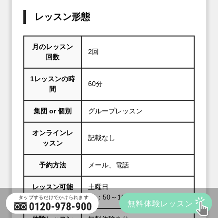
レッスン形態
月のレッスン
2回
回数
1レッスンの時
60分
間
集団 or 個別
グループレッスン
オンラインレ
記載なし
ッスン
予約方法
メール、電話
レッスン可能
土曜日
曜日・時間帯
15：50～16：50