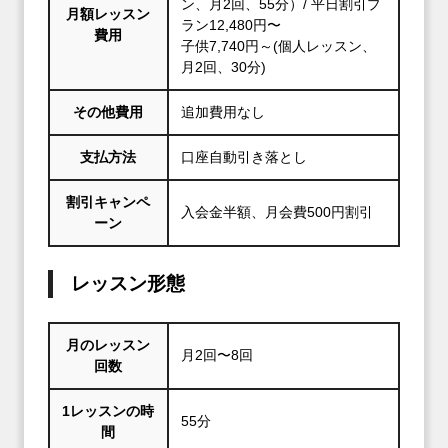
ン、月2回、55分）/ 平日割引プ
月額レッスン
ラン12,480円〜
費用
子供7,740円～(個人レッスン、
月2回、30分)
その他費用
追加費用なし
支払方法
口座自動引き落とし
割引キャンペ
入会金半額、月会費500円割引
ーン
レッスン形態
月のレッスン
月2回〜8回
回数
1レッスンの時
55分
間