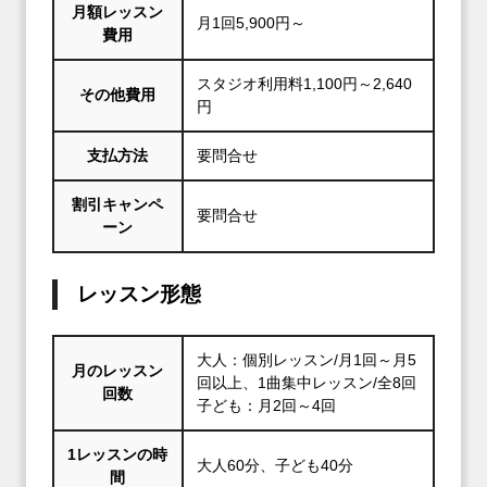
月額レッスン
月1回5,900円～
費用
スタジオ利用料1,100円～2,640
その他費用
円
支払方法
要問合せ
割引キャンペ
要問合せ
ーン
レッスン形態
大人：個別レッスン/月1回～月5
月のレッスン
回以上、1曲集中レッスン/全8回
回数
子ども：月2回～4回
1レッスンの時
大人60分、子ども40分
間