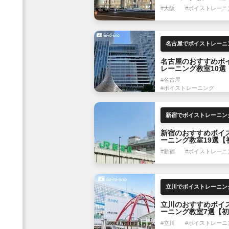
からプロを目指す方
#大阪
#ボイストレーニ
名古屋のおすすめボ
レーニング教室10選
者でも OK】
#名古屋
#ボイストレーニング
新宿のおすすめボイ
ーニング教室19選【
でも OK】
#新宿
#ボイストレーニ
立川のおすすめボイ
ーニング教室7選【
も OK】
#立川
#ボイストレーニ