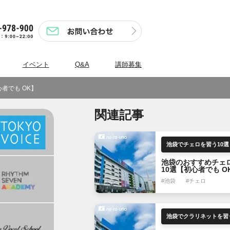
イベント
Q&A
講師募集
者でも OK】
関連記事
池袋でチェロを習う10選
池袋のおすすめチェ
10選【初心者でも O
#池袋
#チェロ
池袋でクラリネットを習う