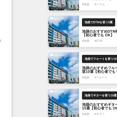
#池袋
#ドラム
池袋でDTMを習う9選
池袋のおすすめDTM
【初心者でも OK】
れ
#池袋
#DTM
池袋でフルートを習う10
池袋のおすすめフル
室10選【初心者でも 
#池袋
#フルート
池袋でギターを習う15選
池袋のおすすめギタ
15選【初心者でも O
#池袋
#ギター