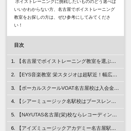
 ボイストレーニングに挑戦したいもののどう選べば
いいかわからない方、名古屋でボイストレーニング
教室をお探しの方は、ぜひ参考にしてみてくださ
い！
目次
【名古屋でボイストレーニング教室を選ぶ際のポイントをチェック！】
【EYS音楽教室 栄スタジオは超駅近！幅広いジャンルに対応するボイストレーニング教室】
【ボーカルスクールVOAT名古屋校は入会金無料！オーディションを受けたい人にもおすすめ】
【シアーミュージック名駅校はブースレンタルも無料！全国に約100校舎展開する音楽教室！】
【NAYUTAS名古屋(栄)校ならレコーディングが無料！隠れ家空間で完全マンツーマンレッスン】
【アイズミュージックアカデミー名古屋駅前校は初心者や趣味を極めたい方に最適！】