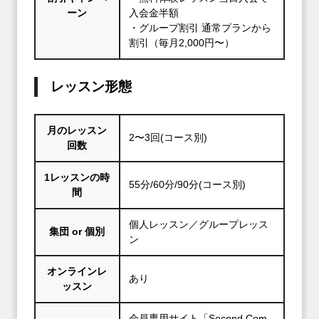
ーン
入会金半額
・グループ割引 通常プランから
割引（毎月2,000円〜）
レッスン形態
月のレッスン
2〜3回(コース別)
回数
1レッスンの時
55分/60分/90分(コース別)
間
個人レッスン／グループレッス
集団 or 個別
ン
オンラインレ
あり
ッスン
会員専用サイト「Second Com