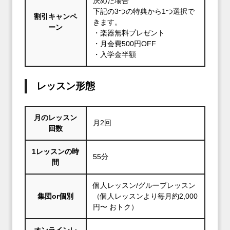
決めた場合
下記の3つの特典から1つ選択で
割引キャンペ
きます。
ーン
・楽器無料プレゼント
・月会費500円OFF
・入学金半額
レッスン形態
月のレッスン
月2回
回数
1レッスンの時
55分
間
個人レッスン/グループレッスン
集団or個別
（個人レッスンより毎月約2,000
円〜 おトク）
オンラインレ