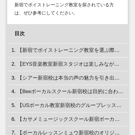
新宿でボイストレーニング教室を探されている方
は、ぜひ参考にしてください。
目次
【新宿でボイストレーニング教室を選ぶ際のチェックポイントを徹底解説】
【EYS音楽教室新宿スタジオは楽しみながら上達できる環境が整っているから歌がより好きになる！】
【シアー新宿校は本当の声の魅力を引き出すレッスンが受けられる！】
【Beeボーカルスクール新宿校は目的に合わせたコースが選べる！】
【USボーカル教室新宿校のグループレッスンは人と歌う喜びを共有できる！】
【カサメミュージックスクール新宿ボーカル＆ボイストレーニングスクールは月1回から通える！】
【ボーカルレッスンミュウ新宿校のオリジナルカリキュラムはさまざまなレベルのニーズに対応！】