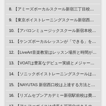
【アミーズボーカルスクール新宿三丁目校は現役で活動しているミュージシャンのレッスンが受けられる！】
【東京ボイストレーニングスクール新宿西口校は対面ならではのレッスンが受けられる！】
【アバロンミュージックスクール新宿本校ではAmazon1位になった話題のレッスンが受けられる！】
【ケンズボーカルレッスンが「できる」を全面サポート！】
【LiveArt音楽教室はレッスン場所と時間が選べるから無理のないスケジュール作成が可能！】
【VOATは豊富なデビュー実績とメジャーデビューのバックアップ体制が魅力！】
【ソニックボイストレーニングスクールはジャンルを問わずレッスンOK！】
【NAYUTAS 新宿西口校は上達する方法とメソッドが効率よく学べる！】
【リズムセブンアカデミー新宿駅前校は費用を抑えてボイストレーニングが受けられる！】