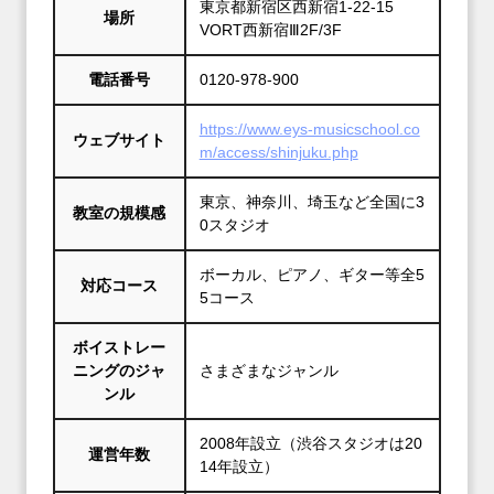
東京都新宿区西新宿1-22-15
場所
VORT西新宿Ⅲ2F/3F
電話番号
0120-978-900
https://www.eys-musicschool.co
ウェブサイト
m/access/shinjuku.php
東京、神奈川、埼玉など全国に3
教室の規模感
0スタジオ
ボーカル、ピアノ、ギター等全5
対応コース
5コース
ボイストレー
ニングのジャ
さまざまなジャンル
ンル
2008年設立（渋谷スタジオは20
運営年数
14年設立）