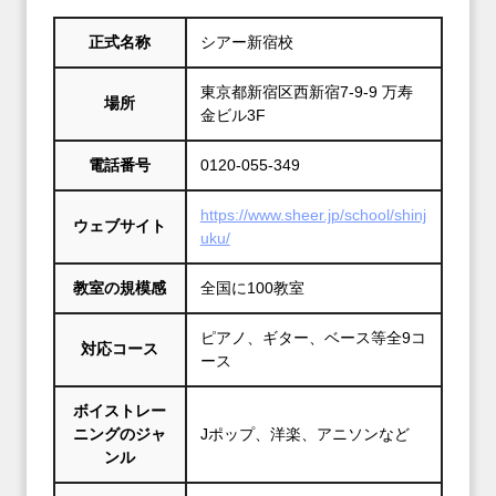
正式名称
シアー新宿校
東京都新宿区西新宿7-9-9 万寿
場所
金ビル3F
電話番号
0120-055-349
https://www.sheer.jp/school/shinj
ウェブサイト
uku/
教室の規模感
全国に100教室
ピアノ、ギター、ベース等全9コ
対応コース
ース
ボイストレー
ニングのジャ
Jポップ、洋楽、アニソンなど
ンル