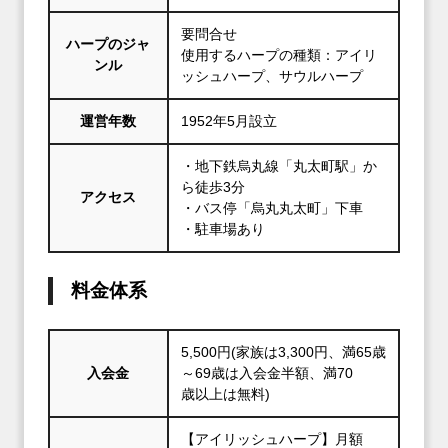
要問合せ
ハープのジャ
使用するハープの種類：アイリ
ンル
ッシュハープ、サウルハープ
運営年数
1952年5月設立
・地下鉄烏丸線「丸太町駅」か
ら徒歩3分
アクセス
・バス停「烏丸丸太町」下車
・駐車場あり
料金体系
5,500円(家族は3,300円、満65歳
入会金
～69歳は入会金半額、満70
歳以上は無料)
【アイリッシュハープ】月額