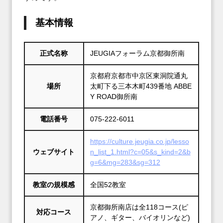
基本情報
正式名称
JEUGIAフォーラム京都御所南
京都府京都市中京区東洞院通丸
場所
太町下る三本木町439番地 ABBE
Y ROAD御所南
電話番号
075-222-6011
https://culture.jeugia.co.jp/lesso
ウェブサイト
n_list_1.html?c=05&s_kind=2&b
g=6&mg=283&sg=312
教室の規模感
全国52教室
京都御所南店は全118コース(ピ
対応コース
アノ、ギター、バイオリンなど)