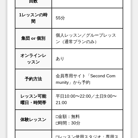
回数
1レッスンの時
55分
間
個人レッスン／グループレッス
集団 or 個別
ン（通常プランのみ）
オンラインレ
あり
ッスン
会員専用サイト「Second Com
予約方法
munity」から予約
レッスン可能
平日10:00〜22:00／土日9:00〜
曜日・時間帯
21:00
□金額：無料
体験レッスン
□時間：30分
□レッスン使用スタジオ：専用ス