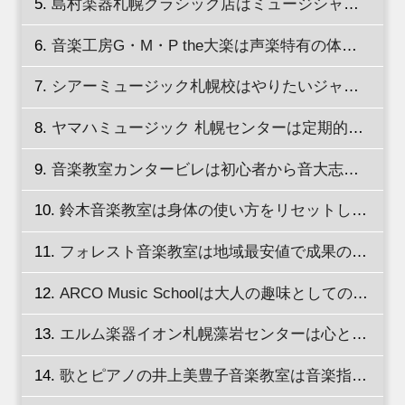
島村楽器札幌クラシック店はミュージシャンと共演経験のある講師がレッスン！
音楽工房G・M・P the大楽は声楽特有の体の使い方が学べる！
シアーミュージック札幌校はやりたいジャンルに対応した講師のレッスンが受講できる！
ヤマハミュージック 札幌センターは定期的なレッスンをマンツーマンで受講！
音楽教室カンタービレは初心者から音大志望まで丁寧にレッスン！
鈴木音楽教室は身体の使い方をリセットし自然な声を出せるように指導！
フォレスト音楽教室は地域最安値で成果のあるレッスン！
ARCO Music Schoolは大人の趣味としての音楽を応援してくれる！
エルム楽器イオン札幌藻岩センターは心と気持ちもリフレッシュできる！
歌とピアノの井上美豊子音楽教室は音楽指導歴35年のベテラン講師が指導！