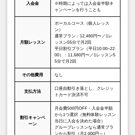
入会金
※時期によっては入会金半額キ
ャンペーンを行うことも
ボーカルコース（個人レッス
ン）
通常プラン：12,480円〜／1レ
月額レッスン
ッスン55分で月2回
平日割引プラン（平日10:00~22:
00）：11,680円〜／1レッスン5
5分で月2回
その他費用
なし
口座自動引き落とし、クレジッ
支払方法
トカード決済不可
月会費500円OFF・入会金半額
から1つ選択（無料体験レッスン
割引キャンペ
当日に入会を決めた場合）
ーン
グループレッスンなら通常プラ
ンから割引（月2,000円～）