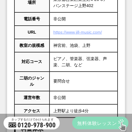
場所
バンステージ上野402
電話番号
非公開
URL
https://www.jill-music.com/
教室の規模感
神宮前、池袋、上野
ピアノ、管楽器、弦楽器、声
対応コース
楽、二胡、など
二胡のジャン
要問合せ
ル
運営年数
非公開
アクセス
上野駅より徒歩4分
料金体系