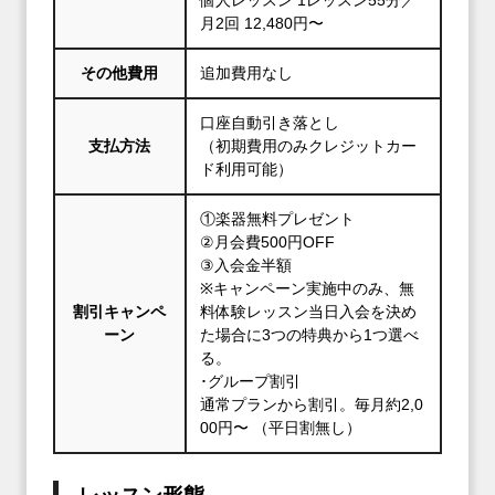
個人レッスン 1レッスン55分／
月2回 12,480円〜
その他費用
追加費用なし
口座自動引き落とし
支払方法
（初期費用のみクレジットカー
ド利用可能）
①楽器無料プレゼント
②月会費500円OFF
③入会金半額
※キャンペーン実施中のみ、無
割引キャンペ
料体験レッスン当日入会を決め
ーン
た場合に3つの特典から1つ選べ
る。
･グループ割引
通常プランから割引。毎月約2,0
00円〜 （平日割無し）