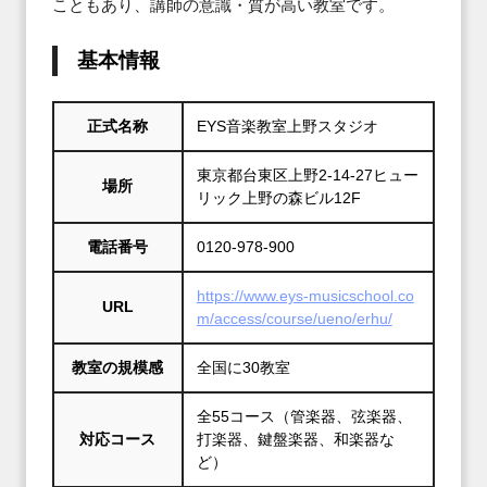
こともあり、講師の意識・質が高い教室です。
基本情報
正式名称
EYS音楽教室上野スタジオ
東京都台東区上野2‐14‐27ヒュー
場所
リック上野の森ビル12F
電話番号
0120-978-900
https://www.eys-musicschool.co
URL
m/access/course/ueno/erhu/
教室の規模感
全国に30教室
全55コース（管楽器、弦楽器、
対応コース
打楽器、鍵盤楽器、和楽器な
ど）