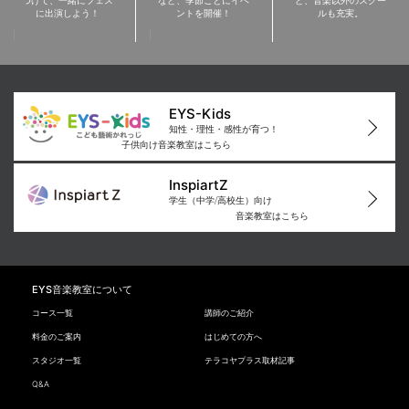
に出演しよう！
ントを開催！
ルも充実。
EYS-Kids
知性・理性・感性が育つ！
子供向け音楽教室はこちら
InspiartZ
学生（中学/高校生）向け
音楽教室はこちら
EYS音楽教室について
コース一覧
講師のご紹介
料金のご案内
はじめての方へ
スタジオ一覧
テラコヤプラス取材記事
Q&A