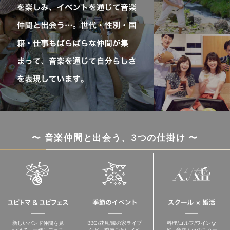
〜 音楽仲間と出会う、3つの仕掛け 〜
新しいバンド仲間を見
BBQ/花見/海の家ライブ
料理/ゴルフ/ワインな
つけて、一緒にフェス
など、季節ごとにイベ
ど、音楽以外のスクー