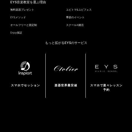
EYS音楽教室を選ぶ理由
無料楽器プレゼント
ユビトマ&ユビフェス
EYSメソッド
季節のイベント
オールフリーと固定制
スクールX婚活
Enjoy保証
もっと拡がるEYSのサービス
スマホでセッション
楽器世界最安値
スマホで楽々レッスン
予約