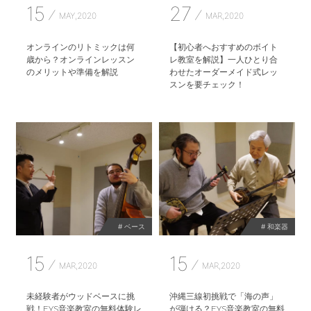
15
27
MAY,2020
MAR,2020
オンラインのリトミックは何
【初心者へおすすめのボイト
歳から？オンラインレッスン
レ教室を解説】一人ひとり合
のメリットや準備を解説
わせたオーダーメイド式レッ
スンを要チェック！
# ベース
# 和楽器
15
15
MAR,2020
MAR,2020
未経験者がウッドベースに挑
沖縄三線初挑戦で「海の声」
戦！EYS音楽教室の無料体験レ
が弾ける？EYS音楽教室の無料