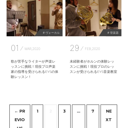
# ヴォーカル
# 管楽器
01
29
MAR,2020
FEB,2020
歌が苦手なライターが声楽レ
未経験者がホルンの体験レッ
ッスンに挑戦！現役プロ声楽
スンに挑戦！現役プロのレッ
家の指導を受けられるEYSの体
スンが受けられるEYS音楽教室
験レッスン！
← PR
1
2
3
…
7
NE
EVIO
XT