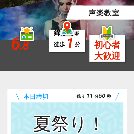
声楽教室
錦糸町
駅
6
1
.8
初心者
徒歩
分
大歓迎
11
49
残り
分
秒
夏祭り！