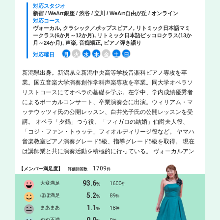
対応スタジオ
新宿 / WeArt銀座 / 渋谷 / 立川 / WeArt自由が丘 / オンライン
対応コース
ヴォーカル, クラシック／ポップスピアノ, リトミック日本語マミ
ークラス(6か月～12か月), リトミック日本語ピッコロクラス(13か
月～24か月), 声楽, 音痴矯正, ピアノ弾き語り
対応曜日
月
火
水
木
金
土
日
新潟県出身。新潟県立新潟中央高等学校音楽科ピアノ専攻を卒
業。国立音楽大学演奏創作学科声楽専攻を卒業。同大学オペラソ
リストコースにてオペラの基礎を学ぶ。在学中、学内成績優秀者
によるボーカルコンサート、卒業演奏会に出演。ウィリアム・マ
ッテウッツィ氏の公開レッスン、白井光子氏の公開レッスンを受
講。 オペラ「夕鶴」つう役、「フィガロの結婚」伯爵夫人役、
「コジ・ファン・トゥッテ」フィオルディリージ役など。 ヤマハ
音楽教室ピアノ演奏グレード5級、指導グレード5級を取得。 現在
は講師業と共に演奏活動を積極的に行っている。 ヴォーカルアン
サンブルユニットRanaRossaメンバー。 町田シティオペラ協会ソリ
1709
【メンバー満足度】
評価回答数
件
スト会員。 2024年、同教室講師の横溝雄毅とサックス/ピアノヴォ
ーカルのユニットemotional theaterを結成。 ピアノを本間貴子、山
93.6
大変満足
1600
%
件
田美子の各氏に、声楽を故・渡邉誠、渡邊倫子、松原有奈の各氏
5.2
ほぼ満足
89
%
件
に師事。
1.1
まあまあ
18
%
件
やや不満