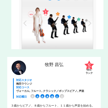
牧野 昌弘
MSL
ランク
対応スタジオ
梅田ラウンジ
対応コース
ヴォーカル, フルート, クラシック／ポップスピアノ, 声楽
対応曜日
月
火
水
木
金
土
日
３歳からピアノ、８歳からフルート、１１歳から声楽を始める。