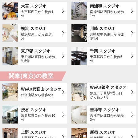
大宮 スタジオ
南浦和 スタジオ
大宮駅西口から徒歩1
南浦和駅西口から徒歩
分
1分
横浜 スタジオ
川崎 スタジオ
横浜駅東口から徒歩3
川崎駅中央東口から徒
分
歩3分
東戸塚 スタジオ
千葉 スタジオ
東戸塚駅東口から徒歩
千葉駅表口から徒歩5
約5分
分
関東(東京)の教室
WeArt銀座 スタジオ
WeArt代官山 スタジオ
銀座一丁目駅9番出口
代官山駅から徒歩5分
から徒歩1分
渋谷 スタジオ
吉祥寺 スタジオ
渋谷駅東口から徒歩10
吉祥寺駅北口から徒歩
分
3分
上野 スタジオ
新宿 スタジオ
上野駅不忍口から徒歩
新宿駅西口から徒歩7