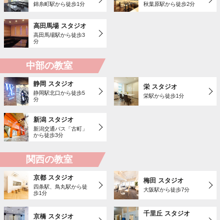
錦糸町駅から徒歩1分
秋葉原駅から徒歩2分
高田馬場 スタジオ
高田馬場駅から徒歩3
分
中部の教室
静岡 スタジオ
栄 スタジオ
静岡駅北口から徒歩5
栄駅から徒歩1分
分
新潟 スタジオ
新潟交通バス「古町」
から徒歩3分
関西の教室
京都 スタジオ
梅田 スタジオ
四条駅、鳥丸駅から徒
大阪駅から徒歩7分
歩1分
千里丘 スタジオ
京橋 スタジオ