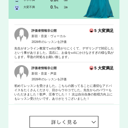
0.0
0
%
件
0.1
大変不満
2
%
件
5 大変満足
評価者情報非公開
新宿・音楽・ヴォーカル
2026年のレッスンを評価
先生がオンライン教室てwifiが繋がりにくくて、デザリングで対応した
という事がありました。流石に、お金をwifiにかけなさすぎの様な気が
します。早急の対処をお願い致します。
5 大変満足
評価者情報非公開
新宿・音楽・声楽
2026年のレッスンを評価
初めてレッスンを受けました。こちらの困ってることに適切なアドバ
イスをたくさんくださり、目からウロコでした。先生からのパワーも
いただきました！歌声、圧巻でした！！ 次は自分自身の歌唱力向上に
もレッスン受けたいです。ありがとうございました！