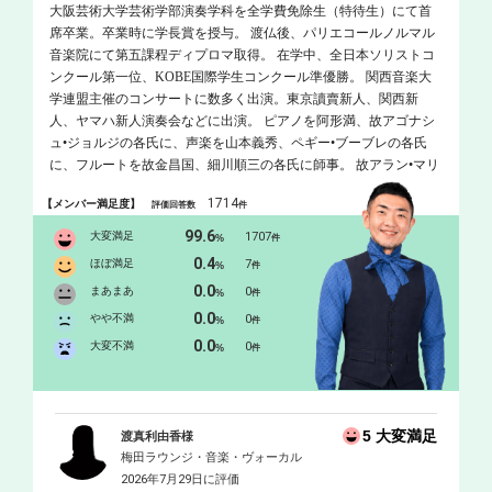
大阪芸術大学芸術学部演奏学科を全学費免除生（特待生）にて首
席卒業。卒業時に学長賞を授与。 渡仏後、パリエコールノルマル
音楽院にて第五課程ディプロマ取得。 在学中、全日本ソリストコ
ンクール第一位、KOBE国際学生コンクール準優勝。 関西音楽大
学連盟主催のコンサートに数多く出演。東京讀賣新人、関西新
人、ヤマハ新人演奏会などに出演。 ピアノを阿形満、故アゴナシ
ュ•ジョルジの各氏に、声楽を山本義秀、ペギー•ブーブレの各氏
に、フルートを故金昌国、細川順三の各氏に師事。 故アラン•マリ
オン、故パウル•マイゼン、ミヒャエル•マルティン•コフラー氏に
1714
【メンバー満足度】
評価回答数
件
指導を受ける。 大阪府認定アーティスト。
99.6
大変満足
1707
%
件
0.4
ほぼ満足
7
%
件
0.0
まあまあ
0
%
件
0.0
やや不満
0
%
件
0.0
大変不満
0
%
件
5 大変満足
渡真利由香様
梅田ラウンジ・音楽・ヴォーカル
2026年7月29日に評価