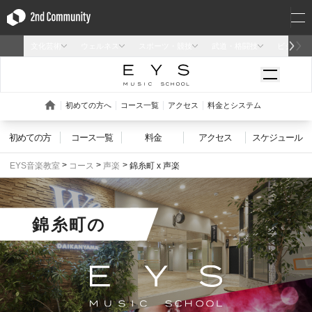
初めての方
コース一覧
料金
アクセス
スケジュール
EYS音楽教室
コース
声楽
錦糸町 x 声楽
錦糸町
の