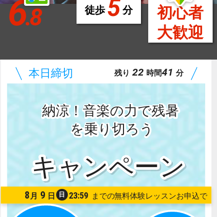
6
5
.8
初心者
徒歩
分
大歓迎
22
41
残り
時間
分
納涼！音楽の力で残暑
を乗り切ろう
8
9
23:59
日
月
日