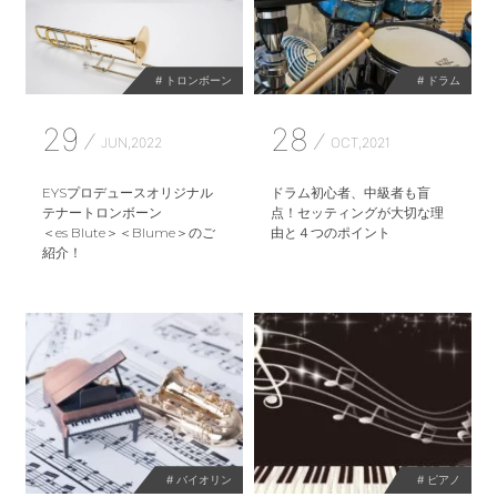
# トロンボーン
# ドラム
29
28
JUN,2022
OCT,2021
EYSプロデュースオリジナル
ドラム初心者、中級者も盲
テナートロンボーン
点！セッティングが大切な理
＜es Blute＞＜Blume＞のご
由と４つのポイント
紹介！
# バイオリン
# ピアノ