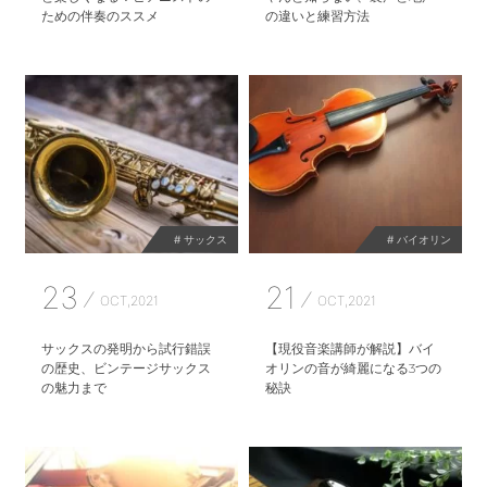
ための伴奏のススメ
の違いと練習方法
# サックス
# バイオリン
23
21
OCT,2021
OCT,2021
サックスの発明から試行錯誤
【現役音楽講師が解説】バイ
の歴史、ビンテージサックス
オリンの音が綺麗になる3つの
の魅力まで
秘訣