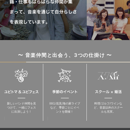
〜 音楽仲間と出会う、3つの仕掛け 〜
新しいバンド仲間を見
BBQ/花見/海の家ライブ
料理/ゴルフ/ワインな
つけて、一緒にフェス
など、季節ごとにイベ
ど、音楽以外のスクー
に出演しよう！
ントを開催！
ルも充実。