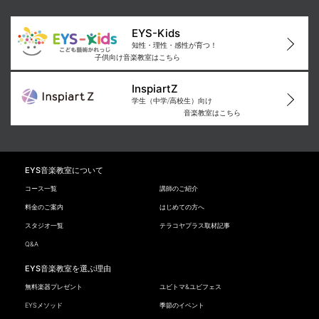
EYS-Kids
知性・理性・感性が育つ！
子供向け音楽教室はこちら
InspiartZ
学生（中学/高校生）向け
音楽教室はこちら
EYS音楽教室について
コース一覧
講師のご紹介
料金のご案内
はじめての方へ
スタジオ一覧
テラコヤプラス取材記事
Q&A
EYS音楽教室を選ぶ理由
無料楽器プレゼント
ユビトマ&ユビフェス
EYSメソッド
季節のイベント