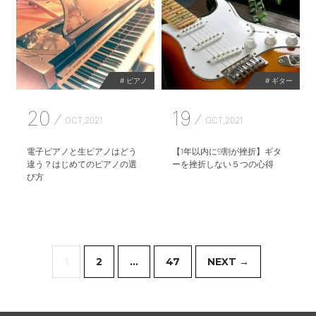
# ピアノ
# ギター
20
19
OCT,2021
OCT,2021
電子ピアノと生ピアノはどう
【1年以内に9割が挫折】ギタ
違う？はじめてのピアノの選
ーを挫折しない５つの心得
び方
1
2
…
47
NEXT →