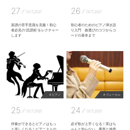
27
26
OCT,2021
OCT,2021
楽譜の苦手意識を克服！初心
初心者のためのピアノ弾き語
者必見の“読譜術”をレクチャー
り入門 曲選びのコツからコ
します
ードの基本まで
# ピアノ
# ヴォーカル
25
24
OCT,2021
OCT,2021
伴奏ができるとピアノはもっ
必ず歌が上手くなる！実はち
と楽しくなる！ピアニストの
ゃんと知らない、裏声と地声