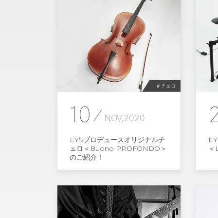
# チェロ
10
NOV,2020
EYSプロデュースオリジナルチ
E
ェロ＜Buono PROFONDO＞
＜
のご紹介！