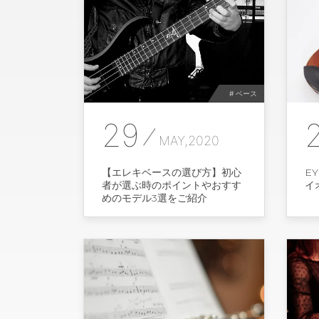
# ベース
29
MAY,2020
【エレキベースの選び方】初心
E
者が選ぶ時のポイントやおすす
イ
めのモデル3選をご紹介