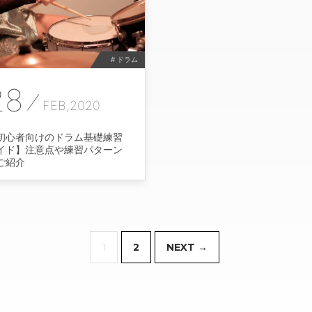
# ドラム
28
FEB,2020
初心者向けのドラム基礎練習
イド】注意点や練習パターン
ご紹介
1
2
NEXT →