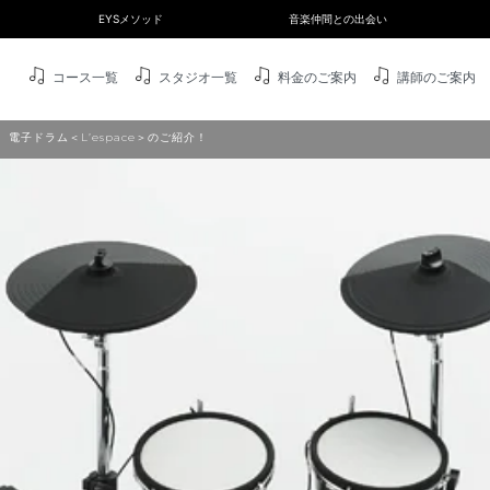
EYSメソッド
音楽仲間との出会い
コース一覧
スタジオ一覧
料金のご案内
講師のご案内
 電子ドラム＜L’espace＞のご紹介！