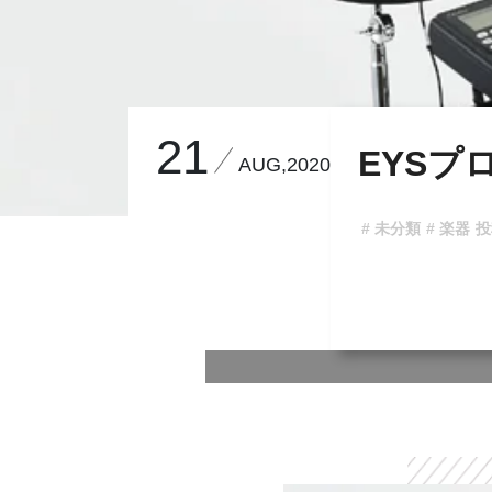
21
EYSプ
AUG,2020
# 未分類
# 楽器
投