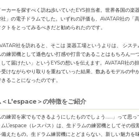
ーカーを探すべく訪ね歩いていたEYS担当者。世界各国の楽
AR社」の電子ドラムでした。いずれの評価も、AVATAR社の
タクトをとってみるべきだと勧められたのです。
VATAR社を訪れると、そこは 楽器工場というよりは、 シス
ムの練習機として遜色ない打感や打音であることはもちろん一
として届けたい」というEYSの想いを伝えます。AVATAR社
受けながらやり取りを重ねていった結果、数あるモデルの中か
できることになったのです。
ム＜
L’espace
＞の特徴をご紹介
ムの練習を家でもできるようにしたものでしょう……」って思っ
ムL’espace（レスパス）は、生ドラムの練習機としてその
を備えたもの。生ドラム練習機にとどまらない、新しい魅力を