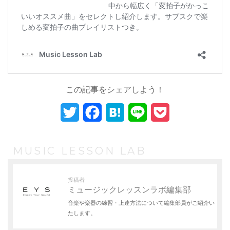
この記事をシェアしよう！
T
F
H
L
P
w
a
a
i
o
i
c
t
n
c
MUSIC LESSON LAB
t
e
e
e
k
投稿者
t
b
n
e
ミュージックレッスンラボ編集部
音楽や楽器の練習・上達方法について編集部員がご紹介い
e
o
a
t
たします。
r
o