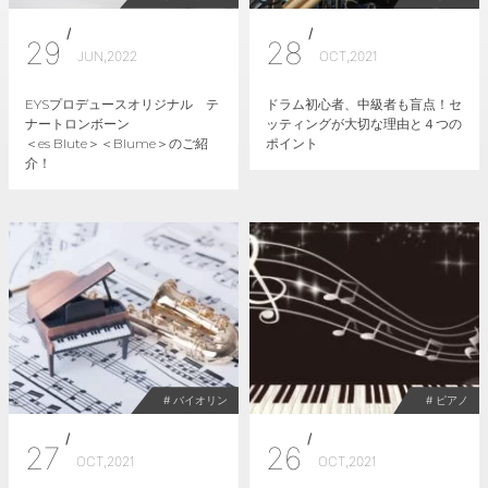
/
/
29
28
JUN,2022
OCT,2021
EYSプロデュースオリジナル テ
ドラム初心者、中級者も盲点！セ
ナートロンボーン
ッティングが大切な理由と４つの
＜es Blute＞＜Blume＞のご紹
ポイント
介！
# バイオリン
# ピアノ
/
/
27
26
OCT,2021
OCT,2021