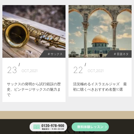
# サックス
# 音楽ネタ
/
/
23
22
OCT,2021
OCT,2021
サックスの発明から試行錯誤の歴
活況極めるイスラエルジャズ 最
史、ビンテージサックスの魅力ま
初に聴くべきおすすめ名盤10選
で
RANKING