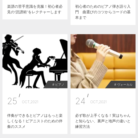
楽譜の苦手意識を克服！初心者必
初心者のためのピアノ弾き語り入
見の“読譜術”をレクチャーします
門 曲選びのコツからコードの基
本まで
# ピアノ
# ヴォーカル
/
/
25
24
OCT,2021
OCT,2021
伴奏ができるとピアノはもっと楽
必ず歌が上手くなる！実はちゃん
しくなる！ピアニストのための伴
と知らない、裏声と地声の違いと
奏のススメ
練習方法