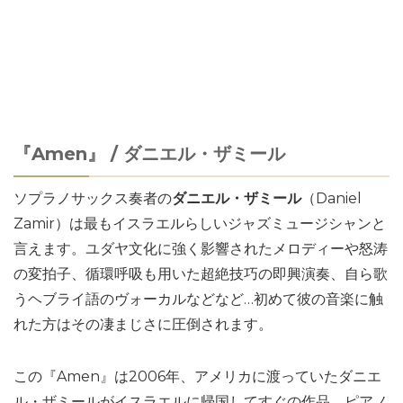
『Amen』 / ダニエル・ザミール
ソプラノサックス奏者の
ダニエル・ザミール
（Daniel
Zamir）は最もイスラエルらしいジャズミュージシャンと
言えます。ユダヤ文化に強く影響されたメロディーや怒涛
の変拍子、循環呼吸も用いた超絶技巧の即興演奏、自ら歌
うヘブライ語のヴォーカルなどなど…初めて彼の音楽に触
れた方はその凄まじさに圧倒されます。
この『Amen』は2006年、アメリカに渡っていたダニエ
ル・ザミールがイスラエルに帰国してすぐの作品。ピアノ