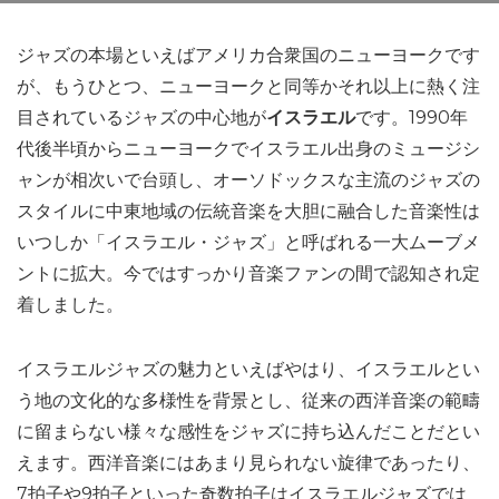
ジャズの本場といえばアメリカ合衆国のニューヨークです
が、もうひとつ、ニューヨークと同等かそれ以上に熱く注
目されているジャズの中心地が
イスラエル
です。1990年
代後半頃からニューヨークでイスラエル出身のミュージシ
ャンが相次いで台頭し、オーソドックスな主流のジャズの
スタイルに中東地域の伝統音楽を大胆に融合した音楽性は
いつしか「イスラエル・ジャズ」と呼ばれる一大ムーブメ
ントに拡大。今ではすっかり音楽ファンの間で認知され定
着しました。
イスラエルジャズの魅力といえばやはり、イスラエルとい
う地の文化的な多様性を背景とし、従来の西洋音楽の範疇
に留まらない様々な感性をジャズに持ち込んだことだとい
えます。西洋音楽にはあまり見られない旋律であったり、
7拍子や9拍子といった奇数拍子はイスラエルジャズでは