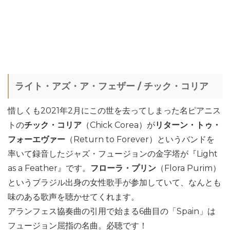
ライト・アズ・ア・フェザー / チック・コリア
惜しくも2021年2月にこの世を去ってしまった名ピアニス
トの
チック・コリア
（Chick Corea）が
リターン・トゥ・
フォーエヴァー
（Return to Forever）というバンドを
率いて録音したジャズ・フュージョンの金字塔が『Light
as a Feather』です。
フローラ・プリン
（Flora Purim）
というブラジル出身の女性歌手が参加していて、なんとも
味のある歌声を聴かせてくれます。
アランフェス協奏曲の引用で始まる6曲目の「Spain」は
フュージョン屈指の名曲。必聴です！