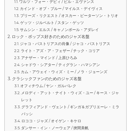
ワルツ・フォー・デビィ / ビル・エヴァンス
カインド・オブ・ブルー / マイルス・デイヴィス
プリーズ・リクエスト / オスカー・ピーターソン・トリオ
ゲッツ・ジルベルト / スタン・ゲッツ
サムシン・エルス / キャノンボール・アダレイ
ロック・ポップス好きのためのジャズ名盤
ジャコ・パストリアスの肖像 / ジャコ・パストリアス
ライト・アズ・ア・フェザー / チック・コリア
アナザー・マインド / 上原ひろみ
シャドウ・シアター / ティグラン・ハマシアン
カム・アウェイ・ウィズ・ミー / ノラ・ジョーンズ
クラシックファンのためのジャズ名盤
オフィチウム / ヤン・ガルバレク
メロディ・アット・ナイト・ウィズ・ユー / キース・ジャ
レット
グラフィアンド・ヴェント / ギンガ＆ガブリエーレ・ミラ
バッシ
ロココ・ジャズ / オイゲン・キケロ
ダンサー・イン・ノーウェア / 挾間美帆