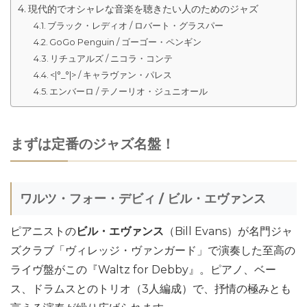
現代的でオシャレな音楽を聴きたい人のためのジャズ
ブラック・レディオ / ロバート・グラスパー
GoGo Penguin / ゴーゴー・ペンギン
リチュアルズ / ニコラ・コンテ
<|°_°|> / キャラヴァン・パレス
エンバーロ / テノーリオ・ジュニオール
まずは定番のジャズ名盤！
ワルツ・フォー・デビィ / ビル・エヴァンス
ピアニストの
ビル・エヴァンス
（Bill Evans）が名門ジャ
ズクラブ「ヴィレッジ・ヴァンガード」で演奏した至高の
ライヴ盤がこの『Waltz for Debby』。ピアノ、ベー
ス、ドラムスとのトリオ（3人編成）で、抒情の極みとも