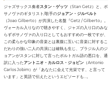
ジャズサックス奏者
スタン・ゲッツ
（Stan Getz）と、ボ
サノヴァのギタリスト/歌手の
ジョアン・ジルベルト
（Joao Gilberto）が共演した名盤『Getz / Gilberto』。
ヴォーカル入りなので聴きやすく、ジャズの入り口のみな
らずボサノヴァの入り口としてもおすすめの一枚ですが、
この柔らかな印象の音楽とは裏腹に互いに音楽に対するこ
だわりの強い二人の共演には確執も生じ、ブラジル人のジ
ョアンがスタンに対して言ったポルトガル語の悪口を、通
訳に入った
アントニオ・カルロス・ジョビン
（Antonio
Carlos Jobim）が「あなたに会えて光栄です、と言って
います」と英語で伝えたというエピソードも…。